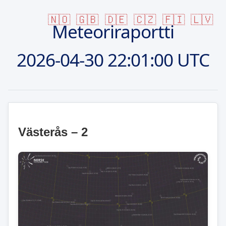
🇳🇴
🇬🇧
🇩🇪
🇨🇿
🇫🇮
🇱🇻
Meteoriraportti
2026-04-30
22:01:00 UTC
Västerås – 2