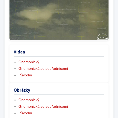
Videa
Gnomonický
Gnomonická se souřadnicemi
Původní
Obrázky
Gnomonický
Gnomonická se souřadnicemi
Původní