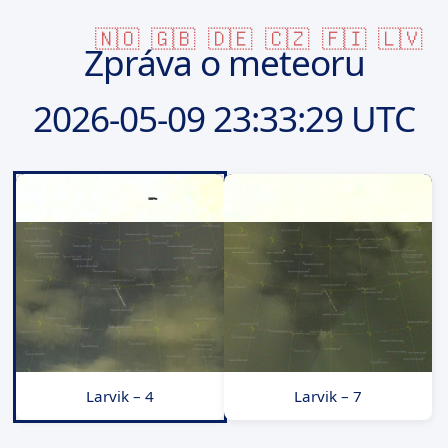
🇳🇴
🇬🇧
🇩🇪
🇨🇿
🇫🇮
🇱🇻
Zpráva o meteoru
2026-05-09
23:33:29 UTC
Larvik – 4
Larvik – 7