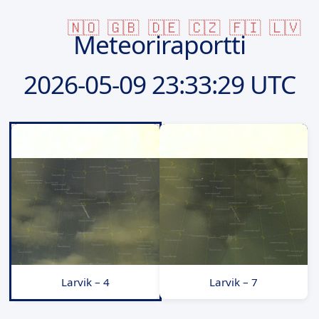
🇳🇴
🇬🇧
🇩🇪
🇨🇿
🇫🇮
🇱🇻
Meteoriraportti
2026-05-09
23:33:29 UTC
Larvik – 4
Larvik – 7