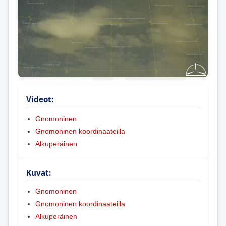
Videot:
Gnomoninen
Gnomoninen koordinaateilla
Alkuperäinen
Kuvat:
Gnomoninen
Gnomoninen koordinaateilla
Alkuperäinen