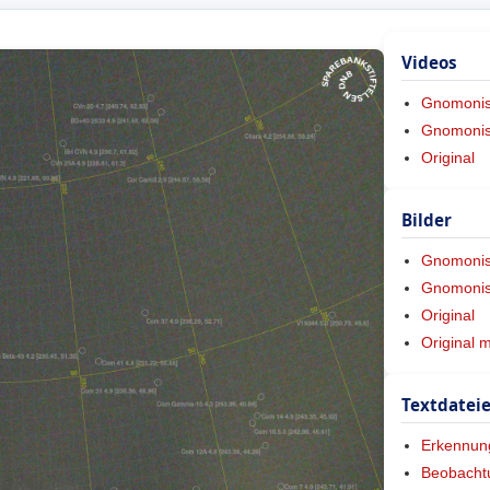
Videos
Gnomoni
Gnomonis
Original
Bilder
Gnomoni
Gnomonis
Original
Original 
Textdatei
Erkennun
Beobacht