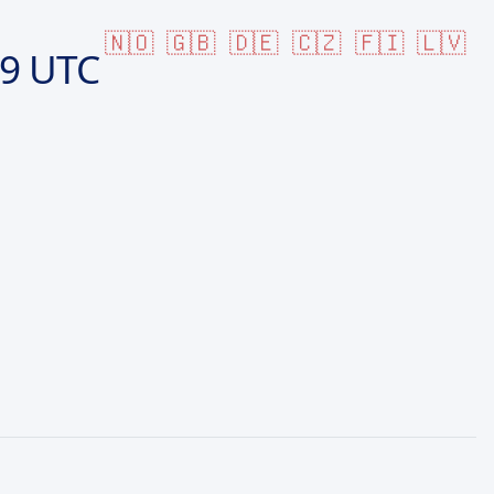
🇳🇴
🇬🇧
🇩🇪
🇨🇿
🇫🇮
🇱🇻
29 UTC