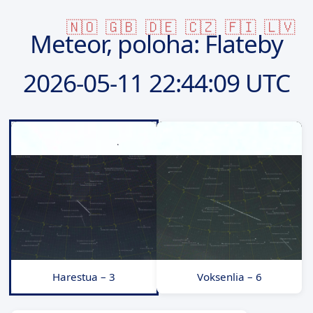
🇳🇴
🇬🇧
🇩🇪
🇨🇿
🇫🇮
🇱🇻
Meteor, poloha: Flateby
2026-05-11
22:44:09 UTC
Harestua – 3
Voksenlia – 6