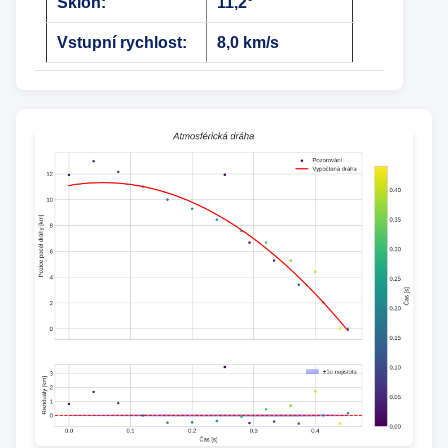
Sklon:
11,2°
Vstupní rychlost:
8,0 km/s