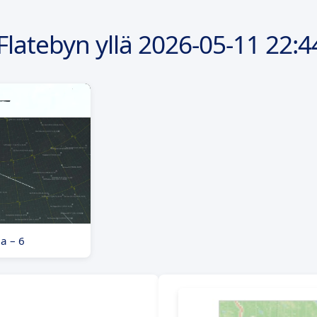
Flatebyn yllä
2026-05-11
22:4
a – 6