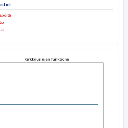
ostot:
portti
io
tit