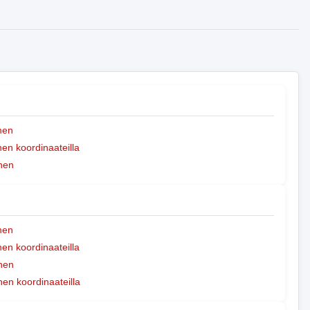
nen
n koordinaateilla
nen
nen
n koordinaateilla
nen
nen koordinaateilla