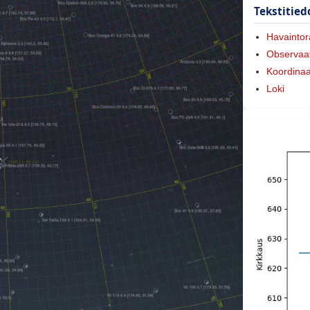
Tekstitied
Havaintora
Observaat
Koordinaa
Loki