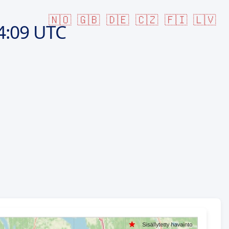
🇳🇴
🇬🇧
🇩🇪
🇨🇿
🇫🇮
🇱🇻
4:09 UTC