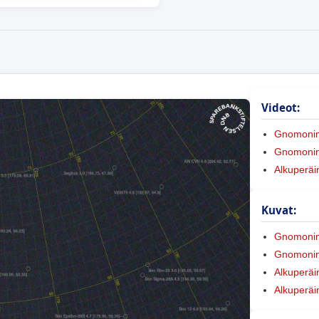
Videot:
Gnomoni
Gnomonine
Alkuperäi
Kuvat:
Gnomoni
Gnomonine
Alkuperäi
Alkuperäi