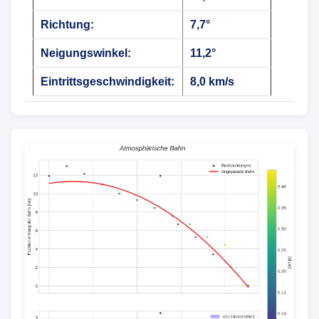
Richtung:
7,7°
Neigungswinkel:
11,2°
Eintrittsgeschwindigkeit:
8,0 km/s