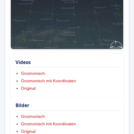
Videos
Gnomonisch
Gnomonisch mit Koordinaten
Original
Bilder
Gnomonisch
Gnomonisch mit Koordinaten
Original