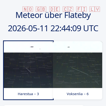
🇳🇴
🇬🇧
🇩🇪
🇨🇿
🇫🇮
🇱🇻
Meteor über Flateby
2026-05-11
22:44:09 UTC
Harestua – 3
Voksenlia – 6