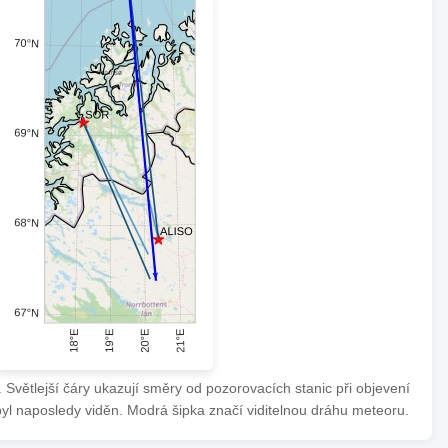
Světlejší čáry ukazují směry od pozorovacích stanic při objevení
byl naposledy viděn. Modrá šipka značí viditelnou dráhu meteoru.