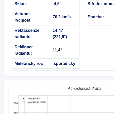
Sklon:
-4,6°
Střední anomá
Vstupní
70,3 km/s
Epocha:
rychlost:
Rektascenze
14:47
radiantu:
(221,9°)
Deklinace
11,4°
radiantu:
Meteorický roj:
sporadický