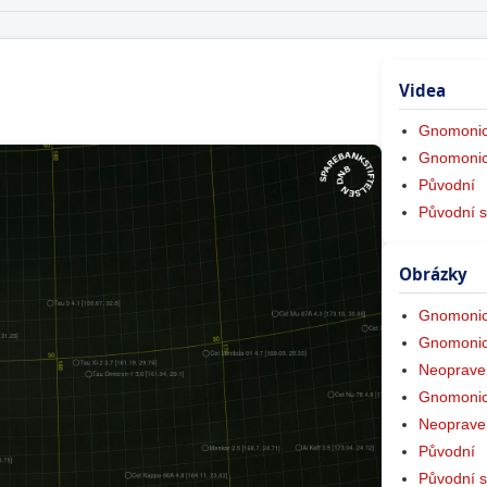
Videa
Gnomonic
Gnomonic
Původní
Původní s
Obrázky
Gnomonic
Gnomonic
Neoprave
Gnomonic
Neoprave
Původní
Původní s