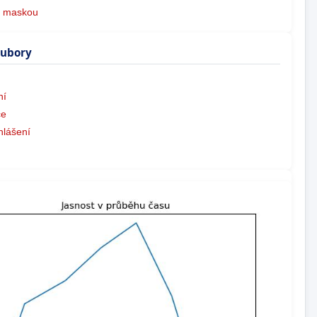
s maskou
oubory
ní
ce
hlášení