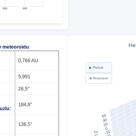
y meteoroidu
:
0,766 AU
5,991
26,5°
184,8°
uzlu:
136,5°