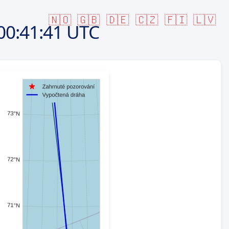
🇳🇴
🇬🇧
🇩🇪
🇨🇿
🇫🇮
🇱🇻
00:41:41 UTC