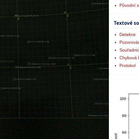
Původní 
Textové s
Detekce
Pozorová
Souřadni
Chybová 
Protokol