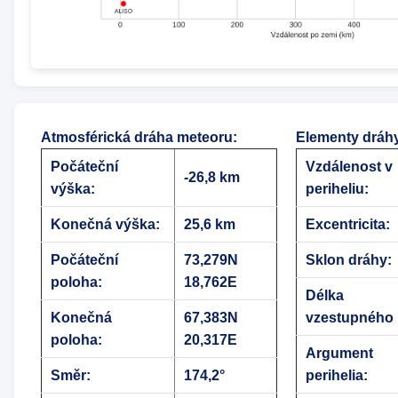
Atmosférická dráha meteoru
:
Elementy dráh
Počáteční
Vzdálenost v
-26,8 km
výška:
periheliu:
Konečná výška:
25,6 km
Excentricita:
Počáteční
73,279N
Sklon dráhy:
poloha:
18,762E
Délka
Konečná
67,383N
vzestupného 
poloha:
20,317E
Argument
Směr:
174,2°
perihelia: