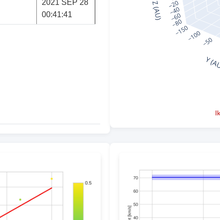
2021 SEP 28
00:41:41
I