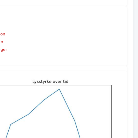
jon
er
nger