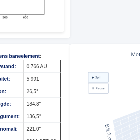
ens baneelement
:
vstand:
0,766 AU
itet:
5,991
on:
26,5°
ngde:
184,8°
rgument:
136,5°
anomali:
221,0°