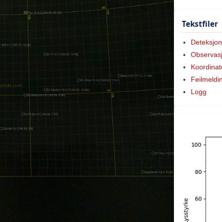
Tekstfiler
Deteksjon
Observas
Koordinat
Feilmeldi
Logg