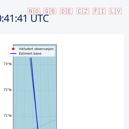
🇳🇴
🇬🇧
🇩🇪
🇨🇿
🇫🇮
🇱🇻
:41:41 UTC