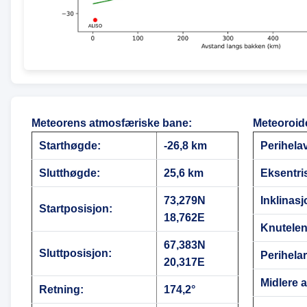
Meteorens atmosfæriske bane
:
Meteoroid
Starthøgde:
-26,8 km
Perihela
Slutthøgde:
25,6 km
Eksentris
73,279N
Inklinasj
Startposisjon:
18,762E
Knutele
67,383N
Sluttposisjon:
Perihela
20,317E
Midlere 
Retning:
174,2°