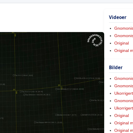
Videoer
Gnomoni
Gnomonis
Original
Original 
Bilder
Gnomoni
Gnomonis
Ukorriger
Gnomonis
Ukorriger
Original
Original 
Original