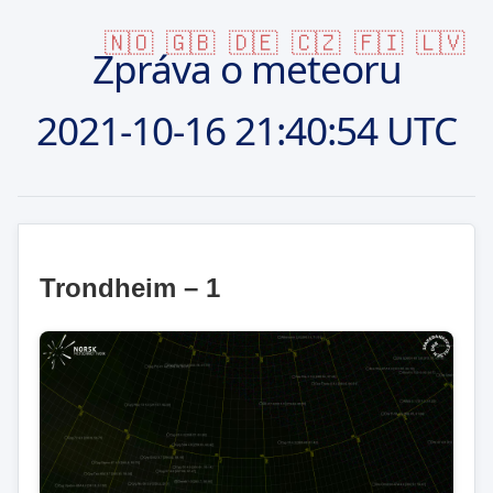
🇳🇴
🇬🇧
🇩🇪
🇨🇿
🇫🇮
🇱🇻
Zpráva o meteoru
2021-10-16
21:40:54 UTC
Trondheim – 1