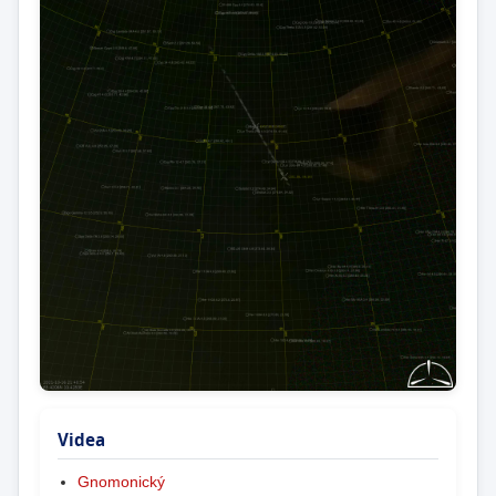
Videa
Gnomonický