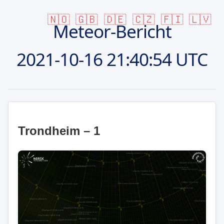
🇳🇴
🇬🇧
🇩🇪
🇨🇿
🇫🇮
🇱🇻
Meteor-Bericht
2021-10-16
21:40:54 UTC
Trondheim – 1