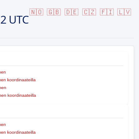
🇳🇴
🇬🇧
🇩🇪
🇨🇿
🇫🇮
🇱🇻
12 UTC
nen
n koordinaateilla
nen
nen koordinaateilla
nen
n koordinaateilla