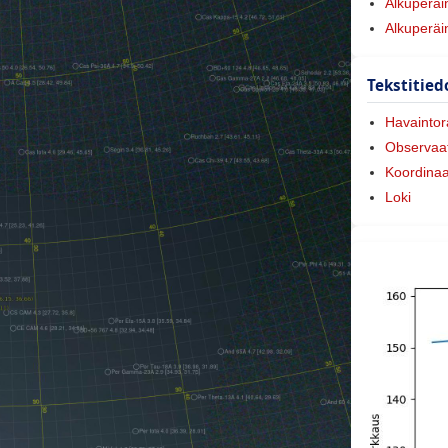
Alkuperäi
Alkuperäi
Tekstitied
Havaintora
Observaat
Koordinaa
Loki