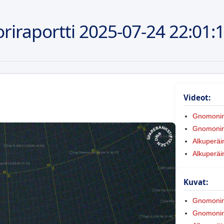
riraportti
2025-07-24
22:01:
Videot:
Gnomoni
Gnomonine
Alkuperäi
Alkuperäi
Kuvat:
Gnomoni
Gnomonine