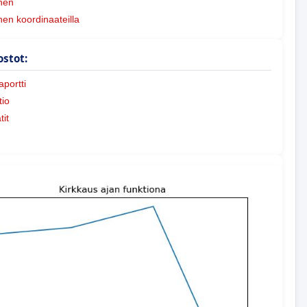
nen
nen koordinaateilla
ostot:
portti
io
tit