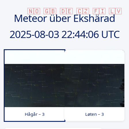
🇳🇴
🇬🇧
🇩🇪
🇨🇿
🇫🇮
🇱🇻
Meteor über Ekshärad
2025-08-03
22:44:06 UTC
Hågår – 3
Løten – 3