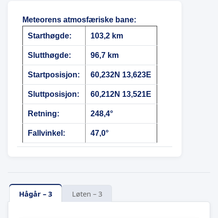
Meteorens atmosfæriske bane
:
Starthøgde:
103,2 km
Slutthøgde:
96,7 km
Startposisjon:
60,232N 13,623E
Sluttposisjon:
60,212N 13,521E
Retning:
248,4°
Fallvinkel:
47,0°
Hågår – 3
Løten – 3