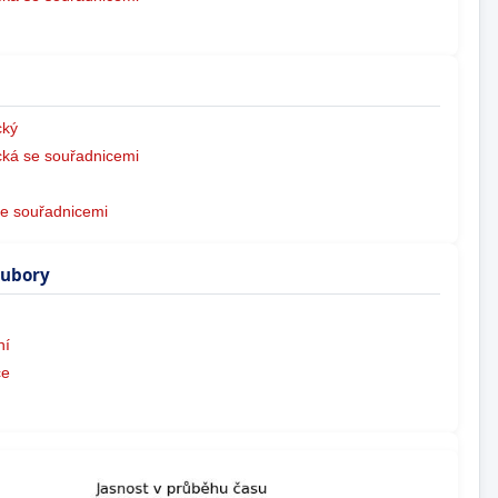
ký
ká se souřadnicemi
e souřadnicemi
oubory
ní
ce