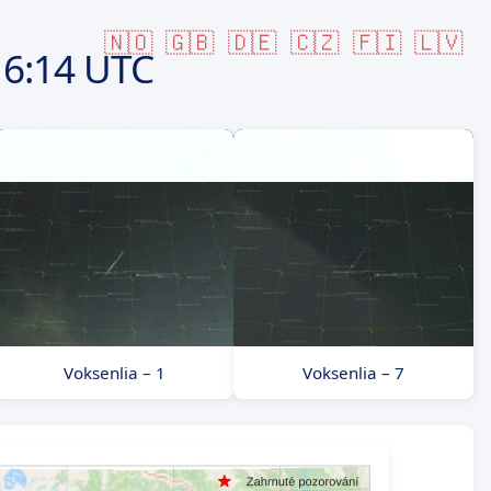
🇳🇴
🇬🇧
🇩🇪
🇨🇿
🇫🇮
🇱🇻
6:14 UTC
Voksenlia – 1
Voksenlia – 7