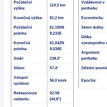
Počáteční
Vzdálenost v
110,5 km
výška:
periheliu:
Konečná výška:
91,2 km
Excentricita:
Počáteční
61,100N
Sklon dráhy:
poloha:
9,233E
Délka
Konečná
61,042N
vzestupného u
poloha:
9,039E
Argument
Směr:
238,0°
perihelia:
Sklon:
57,4°
Střední anomá
Vstupní
56,0 km/s
Epocha:
rychlost:
Rektascenze
02:58
radiantu:
(44,6°)