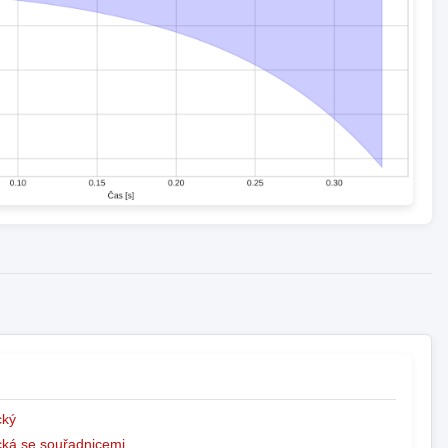
ký
ká se souřadnicemi