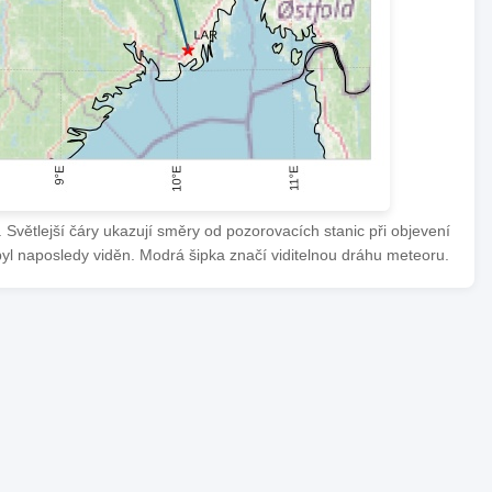
Světlejší čáry ukazují směry od pozorovacích stanic při objevení
byl naposledy viděn. Modrá šipka značí viditelnou dráhu meteoru.