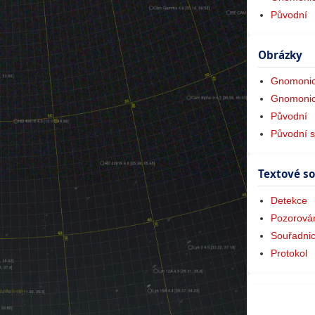
Původní
Obrázky
Gnomonic
Gnomonic
Původní
Původní s
Textové s
Detekce
Pozorová
Souřadni
Protokol