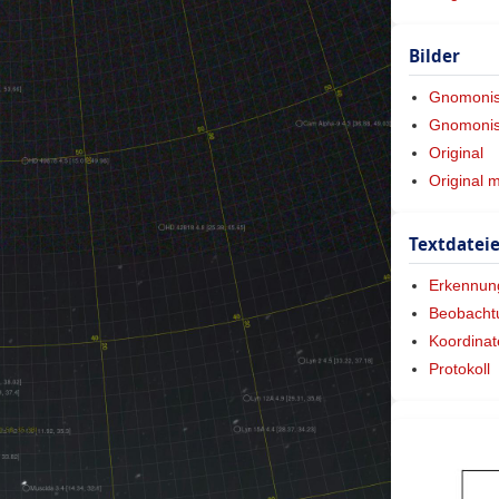
Bilder
Gnomoni
Gnomonis
Original
Original 
Textdatei
Erkennun
Beobacht
Koordinat
Protokoll