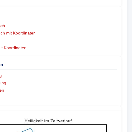
sch
ch mit Koordinaten
mit Koordinaten
en
g
ung
en