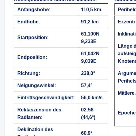
Anfangshöhe:
110,5 km
Perihel
Endhöhe:
91,2 km
Exzentri
61,100N
Inklinat
Startposition:
9,233E
Länge 
61,042N
aufstei
Endposition:
9,039E
Knoten
Richtung:
238,0°
Argume
Perihels
Neigungswinkel:
57,4°
Mittlere
Eintrittsgeschwindigkeit:
56,0 km/s
Rektaszension des
02:58
Epoche
Radianten:
(44,6°)
Deklination des
60,9°