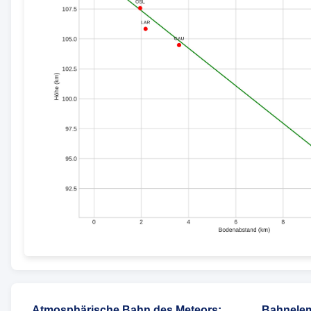
Atmosphärische Bahn des Meteors
:
Bahnelem