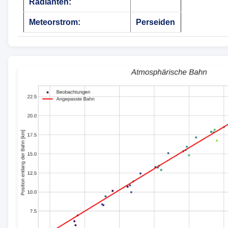
Radianten:
Meteorstrom:
Perseiden