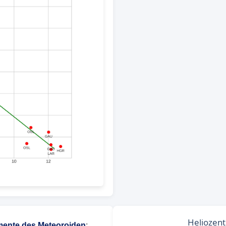
ente des Meteoroiden
: