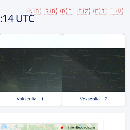
🇳🇴
🇬🇧
🇩🇪
🇨🇿
🇫🇮
🇱🇻
:14 UTC
Voksenlia – 1
Voksenlia – 7