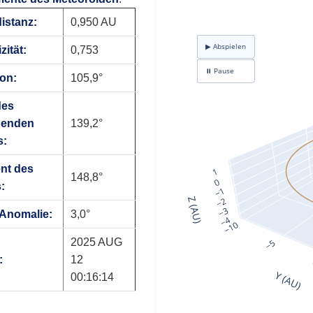
distanz:
0,950 AU
zität:
0,753
ion:
105,9°
des
genden
139,2°
s:
nt des
148,8°
:
 Anomalie:
3,0°
2025 AUG
:
12
00:16:14