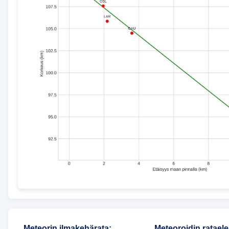
Meteorin ilmakehärata
:
Meteoroidin rataele