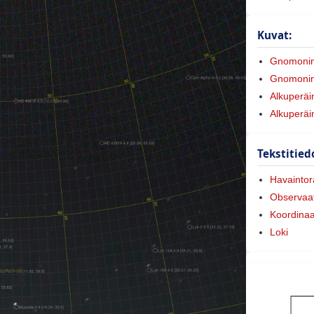
Kuvat:
Gnomoni
Gnomonine
Alkuperäi
Alkuperäi
Tekstitied
Havaintora
Observaat
Koordinaa
Loki