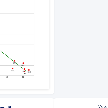
mentit
: