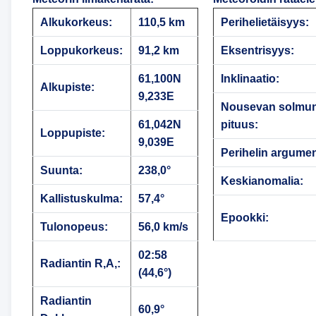
Alkukorkeus:
110,5 km
Perihelietäisyys:
Loppukorkeus:
91,2 km
Eksentrisyys:
61,100N
Inklinaatio:
Alkupiste:
9,233E
Nousevan solmu
61,042N
pituus:
Loppupiste:
9,039E
Perihelin argumen
Suunta:
238,0°
Keskianomalia:
Kallistuskulma:
57,4°
Epookki:
Tulonopeus:
56,0 km/s
02:58
Radiantin R,A,:
(44,6°)
Radiantin
60,9°