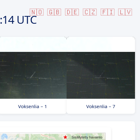
🇳🇴
🇬🇧
🇩🇪
🇨🇿
🇫🇮
🇱🇻
:14 UTC
Voksenlia – 1
Voksenlia – 7