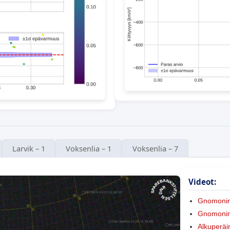
Larvik – 1
Voksenlia – 1
Voksenlia – 7
Videot:
Gnomoni
Gnomonine
Alkuperäi