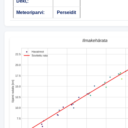
Dekl,:
Meteoriparvi:
Perseidit