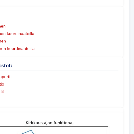
nen
n koordinaateilla
nen
nen koordinaateilla
ostot:
portti
io
tit