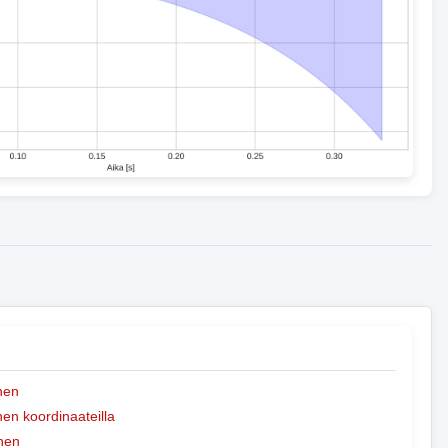
nen
n koordinaateilla
nen