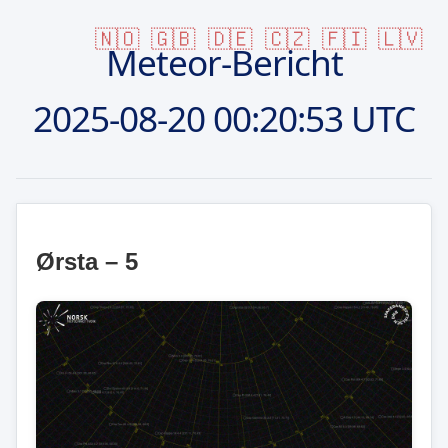
🇳🇴
🇬🇧
🇩🇪
🇨🇿
🇫🇮
🇱🇻
Meteor-Bericht
2025-08-20
00:20:53 UTC
Ørsta – 5