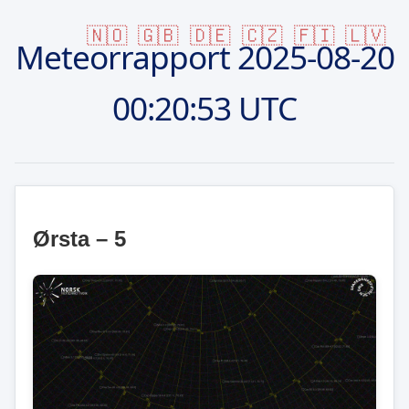
🇳🇴
🇬🇧
🇩🇪
🇨🇿
🇫🇮
🇱🇻
Meteorrapport
2025-08-20
00:20:53 UTC
Ørsta – 5