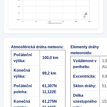
Atmosférická dráha meteoru
:
Elementy dráhy
meteoroidu
:
Počáteční
100,0 km
výška:
Vzdálenost v
1,
periheliu:
A
Konečná
89,2 km
výška:
Excentricita:
0,
Počáteční
61,307N
Sklon dráhy:
51
poloha:
11,122E
Délka
Konečná
61,275N
vzestupného
15