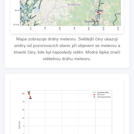
Mapa zobrazuje dráhy meteoru. Světlejší čáry ukazují
směry od pozorovacích stanic při objevení se meteoru a
tmavší čáry, kde byl naposledy viděn. Modrá šipka značí
viditelnou dráhu meteoru.