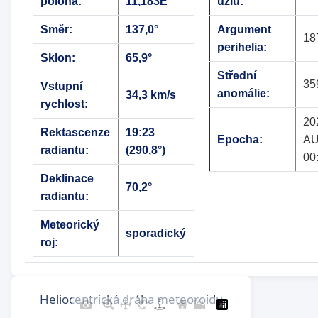
poloha:
11,183E
uzlu:
Směr:
137,0°
Argument
18
perihelia:
Sklon:
65,9°
Střední
35
Vstupní
anomálie:
34,3 km/s
rychlost:
20
Rektascenze
19:23
Epocha:
AU
radiantu:
(290,8°)
00
Deklinace
70,2°
radiantu:
Meteorický
sporadický
roj: