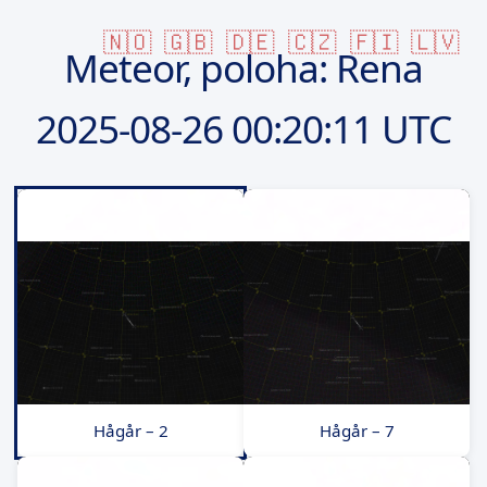
🇳🇴
🇬🇧
🇩🇪
🇨🇿
🇫🇮
🇱🇻
Meteor, poloha: Rena
2025-08-26
00:20:11 UTC
Hågår – 2
Hågår – 7