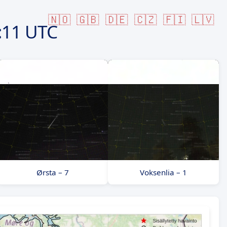
🇳🇴
🇬🇧
🇩🇪
🇨🇿
🇫🇮
🇱🇻
:11 UTC
Ørsta – 7
Voksenlia – 1