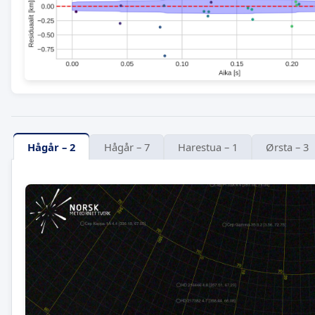
Hågår – 2
Hågår – 7
Harestua – 1
Ørsta – 3