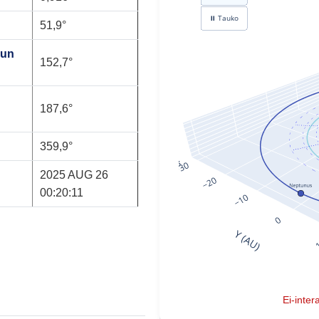
51,9°
mun
152,7°
187,6°
359,9°
2025 AUG 26
00:20:11
Ei-inter