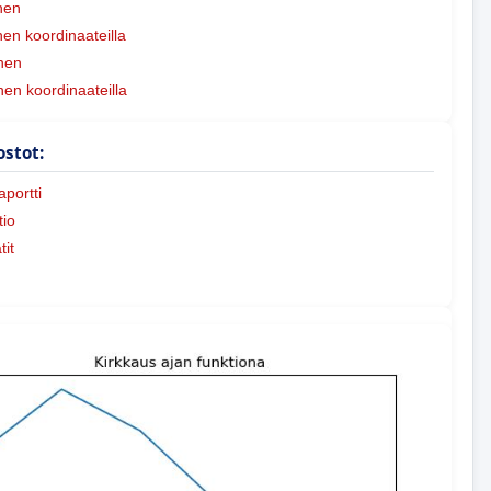
nen
n koordinaateilla
nen
nen koordinaateilla
ostot:
portti
io
tit