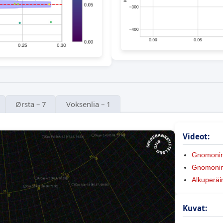
Ørsta – 7
Voksenlia – 1
Videot:
Gnomoni
Gnomonine
Alkuperäi
Kuvat: