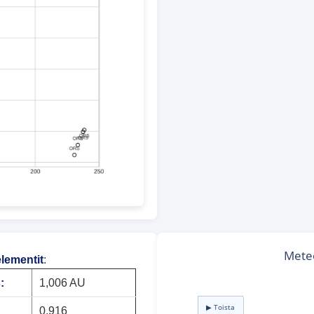
elementit
:
:
1,006 AU
0,916