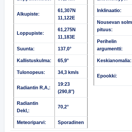
61,307N
Inklinaatio:
Alkupiste:
11,122E
Nousevan sol
61,275N
pituus:
Loppupiste:
11,183E
Perihelin
Suunta:
137,0°
argumentti:
Kallistuskulma:
65,9°
Keskianomalia:
Tulonopeus:
34,3 km/s
Epookki:
19:23
Radiantin R,A,:
(290,8°)
Radiantin
70,2°
Dekl,:
Meteoriparvi:
Sporadinen