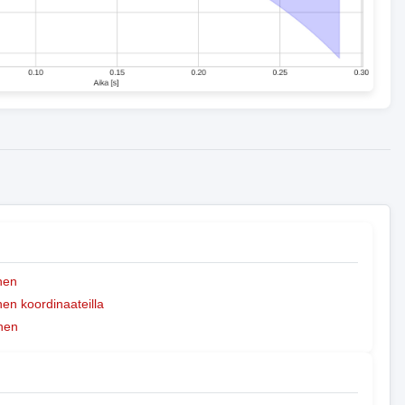
nen
n koordinaateilla
nen