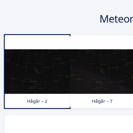
Meteor
Hågår – 2
Hågår – 7