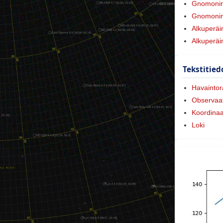
Gnomoni
Gnomonine
Alkuperäi
Alkuperäi
Tekstitied
Havaintora
Observaat
Koordinaa
Loki