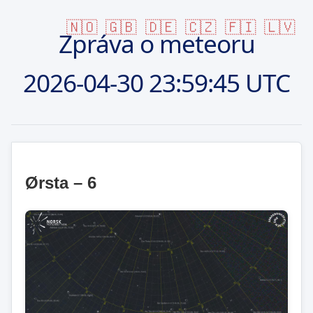
🇳🇴
🇬🇧
🇩🇪
🇨🇿
🇫🇮
🇱🇻
Zpráva o meteoru
2026-04-30
23:59:45 UTC
Ørsta – 6