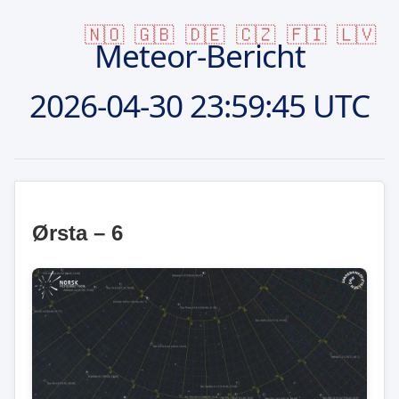
🇳🇴
🇬🇧
🇩🇪
🇨🇿
🇫🇮
🇱🇻
Meteor-Bericht
2026-04-30
23:59:45 UTC
Ørsta – 6