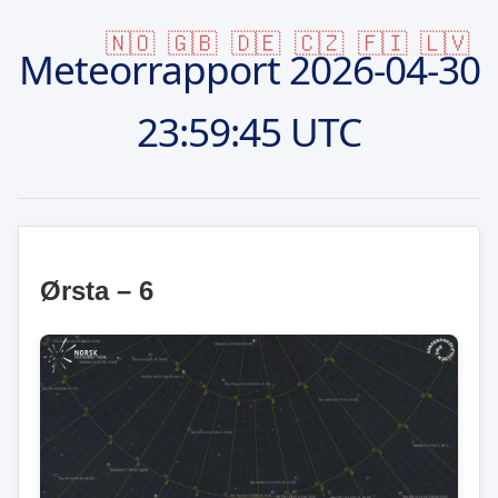
🇳🇴
🇬🇧
🇩🇪
🇨🇿
🇫🇮
🇱🇻
Meteorrapport
2026-04-30
23:59:45 UTC
Ørsta – 6