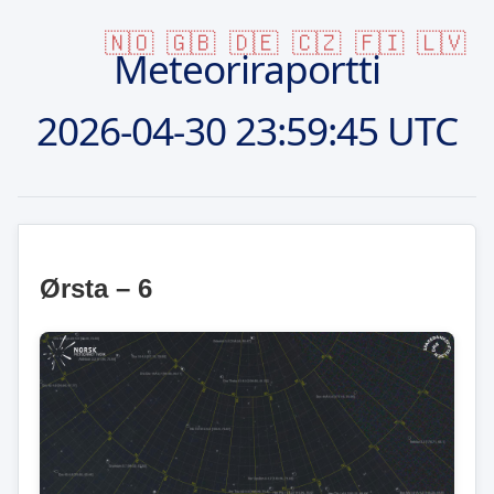
🇳🇴
🇬🇧
🇩🇪
🇨🇿
🇫🇮
🇱🇻
Meteoriraportti
2026-04-30
23:59:45 UTC
Ørsta – 6