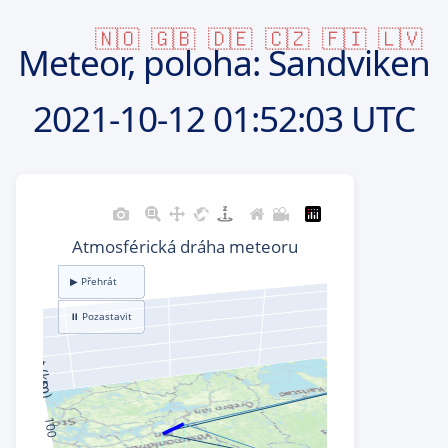
🇳🇴
🇬🇧
🇩🇪
🇨🇿
🇫🇮
🇱🇻
Meteor, poloha: Sandviken
2021-10-12
01:52:03 UTC