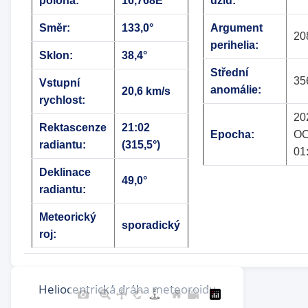
poloha:
16,768E
uzlu:
Směr:
133,0°
Argument
20
perihelia:
Sklon:
38,4°
Střední
35
Vstupní
anomálie:
20,6 km/s
rychlost:
20
Rektascenze
21:02
Epocha:
OC
radiantu:
(315,5°)
01
Deklinace
49,0°
radiantu:
Meteorický
sporadický
roj: