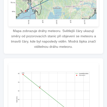
Mapa zobrazuje dráhy meteoru. Světlejší čáry ukazují
směry od pozorovacích stanic při objevení se meteoru a
tmavší čáry, kde byl naposledy viděn. Modrá šipka značí
viditelnou dráhu meteoru.