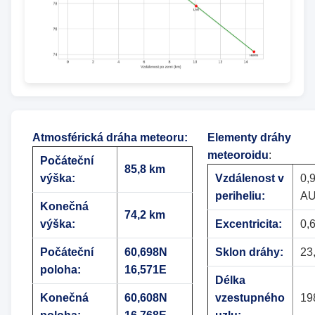
Atmosférická dráha meteoru
:
Elementy dráhy
meteoroidu
:
Počáteční
85,8 km
výška:
Vzdálenost v
0,
periheliu:
A
Konečná
74,2 km
výška:
Excentricita:
0,
Počáteční
60,698N
Sklon dráhy:
23
poloha:
16,571E
Délka
Konečná
60,608N
vzestupného
19