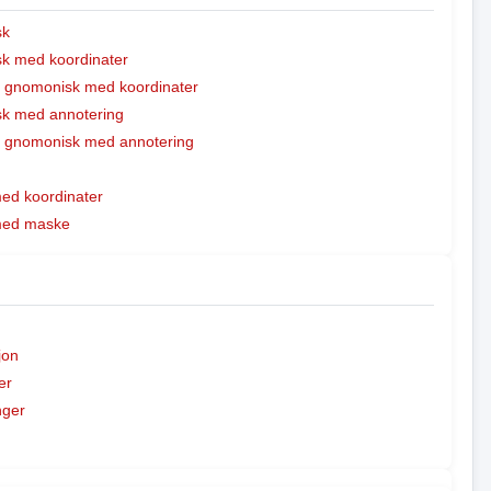
sk
k med koordinater
t gnomonisk med koordinater
k med annotering
t gnomonisk med annotering
med koordinater
 med maske
jon
er
nger