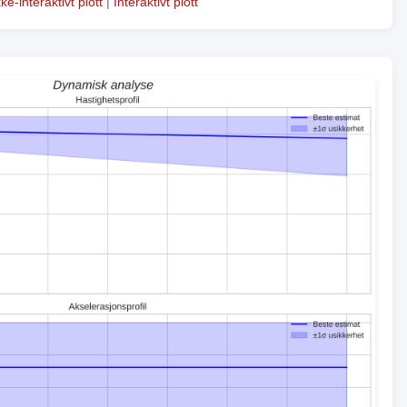
kke-interaktivt plott
|
Interaktivt plott