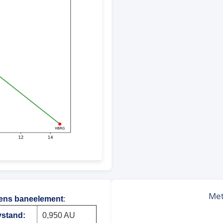
ens baneelement
:
vstand:
0,950 AU