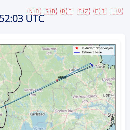
🇳🇴
🇬🇧
🇩🇪
🇨🇿
🇫🇮
🇱🇻
52:03 UTC