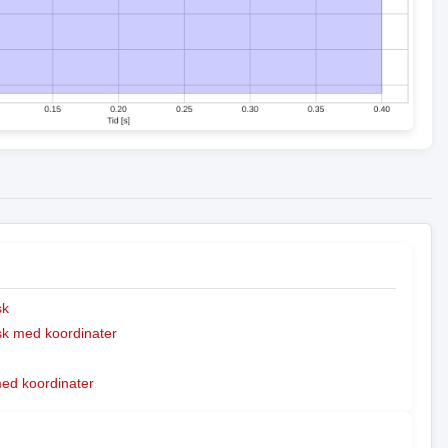
sk
k med koordinater
med koordinater