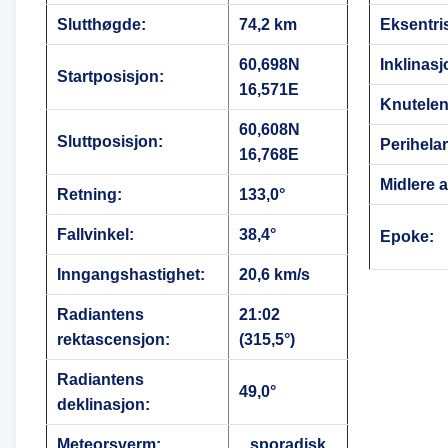
Slutthøgde:
74,2 km
Eksentris
60,698N
Inklinasj
Startposisjon:
16,571E
Knutele
60,608N
Sluttposisjon:
Perihela
16,768E
Midlere 
Retning:
133,0°
Fallvinkel:
38,4°
Epoke:
Inngangshastighet:
20,6 km/s
Radiantens
21:02
rektascensjon:
(315,5°)
Radiantens
49,0°
deklinasjon:
Meteorsverm:
sporadisk