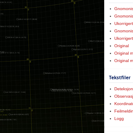
Gnomoni
Gnomonis
Ukorriger
Gnomonis
Ukorriger
Original
Original 
Original
Tekstfiler
Deteksjon
Observas
Koordinat
Feilmeldi
Logg