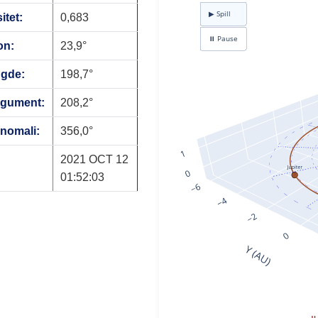
itet:
0,683
on:
23,9°
ngde:
198,7°
rgument:
208,2°
anomali:
356,0°
2021 OCT 12
01:52:03