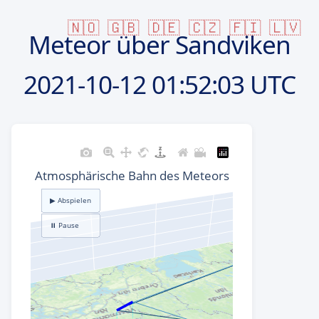
🇳🇴
🇬🇧
🇩🇪
🇨🇿
🇫🇮
🇱🇻
Meteor über Sandviken
2021-10-12
01:52:03 UTC