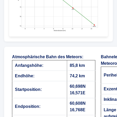
Atmosphärische Bahn des Meteors
:
Bahnele
Meteoro
Anfangshöhe:
85,8 km
Perihe
Endhöhe:
74,2 km
60,698N
Exzentr
Startposition:
16,571E
Inklina
60,608N
Endposition:
16,768E
Länge
aufste