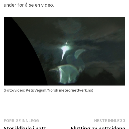
under for å se en video.
(Foto/video: Ketil Vegum/Norsk meteornettverk.no)
Innleggsnavigasjon
Forrige
N
FORRIGE INNLEGG
NESTE INNLEGG
innlegg:
i
Stor ildkule i natt
Flytting av nettsidene