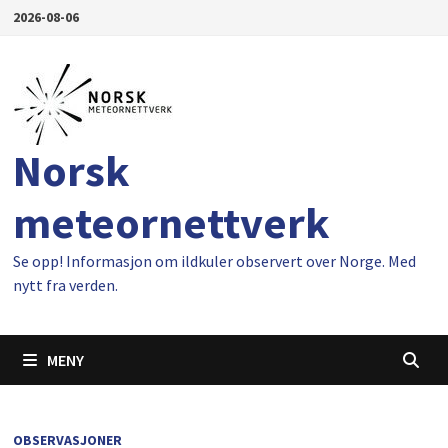
Gå
2026-08-06
til
innhold
Norsk
meteornettverk
Se opp! Informasjon om ildkuler observert over Norge. Med
nytt fra verden.
MENY
OBSERVASJONER