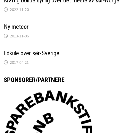
Kraftig bolide synlig over det meste av sør-Norge
2022-11-20
Ny meteor
2013-11-06
Ildkule over sør-Sverige
2017-04-21
SPONSORER/PARTNERE