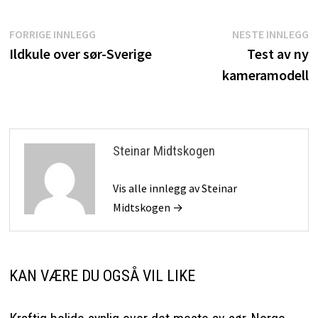
Innleggsnavigasjon
Forrige
N
FORRIGE INNLEGG
NESTE INNLEGG
innlegg:
i
Ildkule over sør-Sverige
Test av ny
kameramodell
Steinar Midtskogen
Vis alle innlegg av Steinar
Midtskogen →
KAN VÆRE DU OGSÅ VIL LIKE