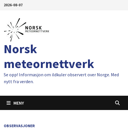
Gå
2026-08-07
til
innhold
Norsk
meteornettverk
Se opp! Informasjon om ildkuler observert over Norge. Med
nytt fra verden.
MENY
OBSERVASJONER