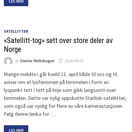
LES MER
SATELLITT-
TOG
SATELLITTER
«Satellitt-tog» sett over store deler av
Norge
av
Steinar Midtskogen
2026-04-12
Mange meldte i går kveld 11. april både til oss og til
aviser om et lysfenomen på himmelen i form av
lyspunkt tett i tett på linje som gikk langsomt over
himmelen. Dette var nylig oppskutte Starlink-satellitter,
som også var synlig for flere av våre kamerastasjoner.
Følg denne lenka for …
«SATELLITT-
LES MER
TOG»