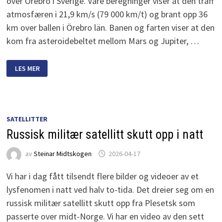
over Örebro i Sverige. Våre beregninger viser at den traff
atmosfæren i 21,9 km/s (79 000 km/t) og brant opp 36
km over ballen i Örebro län. Banen og farten viser at den
kom fra asteroidebeltet mellom Mars og Jupiter, …
KRAFTIG
LES MER
BOLIDE
OVER
SVERIGE
SATELLITTER
Russisk militær satellitt skutt opp i natt
av
Steinar Midtskogen
2026-04-17
Vi har i dag fått tilsendt flere bilder og videoer av et
lysfenomen i natt ved halv to-tida. Det dreier seg om en
russisk militær satellitt skutt opp fra Plesetsk som
passerte over midt-Norge. Vi har en video av den sett