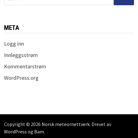
etter:
META
Logg inn
Innleggsstrøm
Kommentarstrøm
WordPress.org
Copyright © 2026
Norsk meteornettverk
. Drevet av
WordPress
og
Bam
.