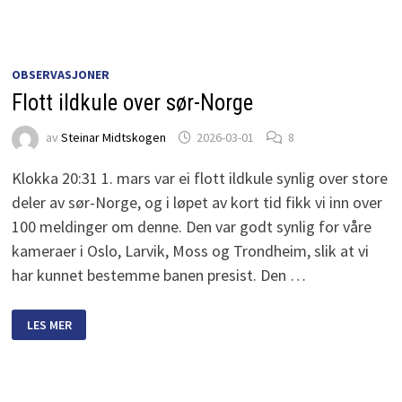
APRIL
2026
OBSERVASJONER
Flott ildkule over sør-Norge
av
Steinar Midtskogen
2026-03-01
8
Klokka 20:31 1. mars var ei flott ildkule synlig over store
deler av sør-Norge, og i løpet av kort tid fikk vi inn over
100 meldinger om denne. Den var godt synlig for våre
kameraer i Oslo, Larvik, Moss og Trondheim, slik at vi
har kunnet bestemme banen presist. Den …
FLOTT
LES MER
ILDKULE
OVER
SØR-
NORGE