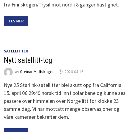
fra Finnskogen/Trysil mot nord i 8 ganger hastighet.
RUSSISK
LES MER
MILITÆR
SATELLITT
SKUTT
OPP
I
NATT
SATELLITTER
Nytt satellitt-tog
av
Steinar Midtskogen
2026-04-16
Nye 25 Starlink-satellitter blei skutt opp fra California
15. april 06:29:49 norsk tid inn i polar bane og kunne ses
passere over himmelen over Norge litt før klokka 23
samme dag. Vi har mottatt mange observasjoner og
våre kameraer bekrefter dem.
NYTT