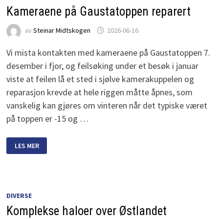
Kameraene på Gaustatoppen reparert
av
Steinar Midtskogen
2026-06-16
Vi mista kontakten med kameraene på Gaustatoppen 7.
desember i fjor, og feilsøking under et besøk i januar
viste at feilen lå et sted i sjølve kamerakuppelen og
reparasjon krevde at hele riggen måtte åpnes, som
vanskelig kan gjøres om vinteren når det typiske været
på toppen er -15 og …
KAMERAENE
LES MER
PÅ
GAUSTATOPPEN
REPARERT
DIVERSE
Komplekse haloer over Østlandet