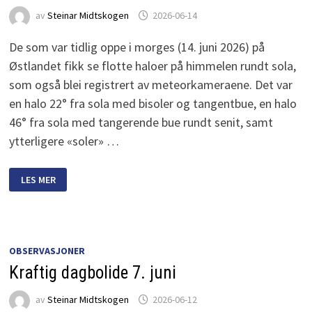
av
Steinar Midtskogen
2026-06-14
De som var tidlig oppe i morges (14. juni 2026) på
Østlandet fikk se flotte haloer på himmelen rundt sola,
som også blei registrert av meteorkameraene. Det var
en halo 22° fra sola med bisoler og tangentbue, en halo
46° fra sola med tangerende bue rundt senit, samt
ytterligere «soler» …
KOMPLEKSE
LES MER
HALOER
OVER
ØSTLANDET
OBSERVASJONER
Kraftig dagbolide 7. juni
av
Steinar Midtskogen
2026-06-12