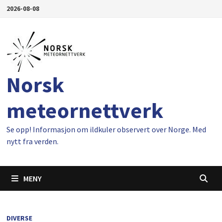
Gå
2026-08-08
til
innhold
Norsk
meteornettverk
Se opp! Informasjon om ildkuler observert over Norge. Med
nytt fra verden.
MENY
DIVERSE