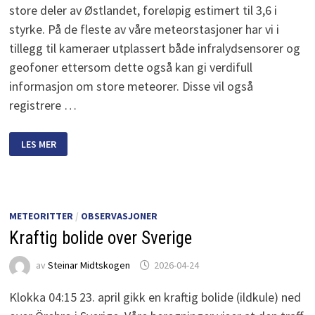
store deler av Østlandet, foreløpig estimert til 3,6 i
styrke. På de fleste av våre meteorstasjoner har vi i
tillegg til kameraer utplassert både infralydsensorer og
geofoner ettersom dette også kan gi verdifull
informasjon om store meteorer. Disse vil også
registrere …
JORDSKJELV
LES MER
PÅ
ØSTLANDET
METEORITTER
/
OBSERVASJONER
Kraftig bolide over Sverige
av
Steinar Midtskogen
2026-04-24
Klokka 04:15 23. april gikk en kraftig bolide (ildkule) ned