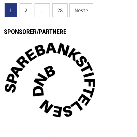
Sidepaginering
1
2
…
28
Neste
SPONSORER/PARTNERE