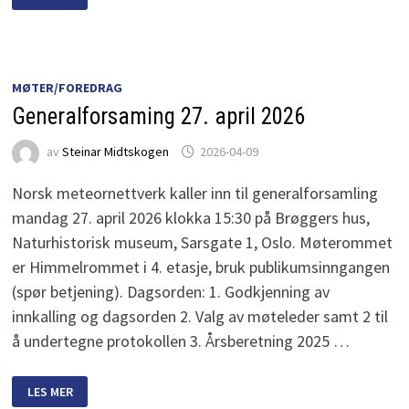
SETT
OVER
STORE
DELER
AV
NORGE
MØTER/FOREDRAG
Generalforsaming 27. april 2026
av
Steinar Midtskogen
2026-04-09
Norsk meteornettverk kaller inn til generalforsamling
mandag 27. april 2026 klokka 15:30 på Brøggers hus,
Naturhistorisk museum, Sarsgate 1, Oslo. Møterommet
er Himmelrommet i 4. etasje, bruk publikumsinngangen
(spør betjening). Dagsorden: 1. Godkjenning av
innkalling og dagsorden 2. Valg av møteleder samt 2 til
å undertegne protokollen 3. Årsberetning 2025 …
GENERALFORSAMING
LES MER
27.