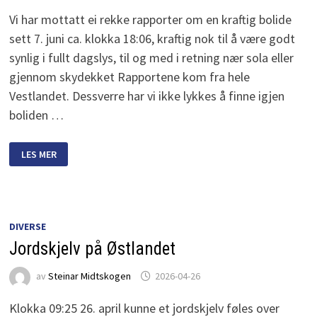
Vi har mottatt ei rekke rapporter om en kraftig bolide
sett 7. juni ca. klokka 18:06, kraftig nok til å være godt
synlig i fullt dagslys, til og med i retning nær sola eller
gjennom skydekket Rapportene kom fra hele
Vestlandet. Dessverre har vi ikke lykkes å finne igjen
boliden …
KRAFTIG
LES MER
DAGBOLIDE
7.
JUNI
DIVERSE
Jordskjelv på Østlandet
av
Steinar Midtskogen
2026-04-26
Klokka 09:25 26. april kunne et jordskjelv føles over