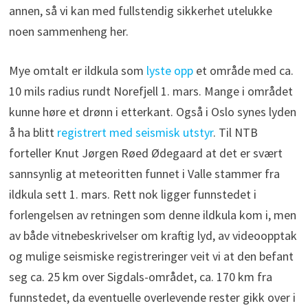
annen, så vi kan med fullstendig sikkerhet utelukke
noen sammenheng her.
Mye omtalt er ildkula som
lyste opp
et område med ca.
10 mils radius rundt Norefjell 1. mars. Mange i området
kunne høre et drønn i etterkant. Også i Oslo synes lyden
å ha blitt
registrert med seismisk utstyr
. Til NTB
forteller Knut Jørgen Røed Ødegaard at det er svært
sannsynlig at meteoritten funnet i Valle stammer fra
ildkula sett 1. mars. Rett nok ligger funnstedet i
forlengelsen av retningen som denne ildkula kom i, men
av både vitnebeskrivelser om kraftig lyd, av videoopptak
og mulige seismiske registreringer veit vi at den befant
seg ca. 25 km over Sigdals-området, ca. 170 km fra
funnstedet, da eventuelle overlevende rester gikk over i