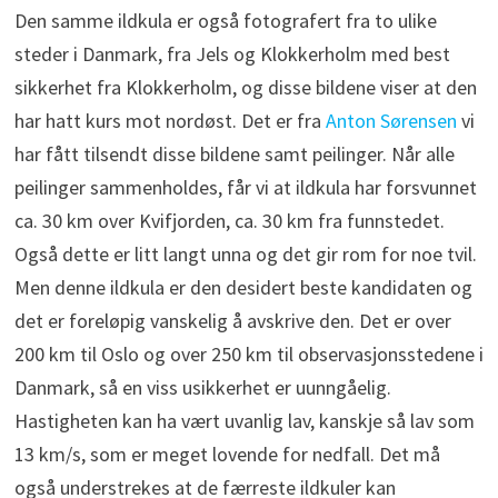
Den samme ildkula er også fotografert fra to ulike
steder i Danmark, fra Jels og Klokkerholm med best
sikkerhet fra Klokkerholm, og disse bildene viser at den
har hatt kurs mot nordøst. Det er fra
Anton Sørensen
vi
har fått tilsendt disse bildene samt peilinger. Når alle
peilinger sammenholdes, får vi at ildkula har forsvunnet
ca. 30 km over Kvifjorden, ca. 30 km fra funnstedet.
Også dette er litt langt unna og det gir rom for noe tvil.
Men denne ildkula er den desidert beste kandidaten og
det er foreløpig vanskelig å avskrive den. Det er over
200 km til Oslo og over 250 km til observasjonsstedene i
Danmark, så en viss usikkerhet er uunngåelig.
Hastigheten kan ha vært uvanlig lav, kanskje så lav som
13 km/s, som er meget lovende for nedfall. Det må
også understrekes at de færreste ildkuler kan