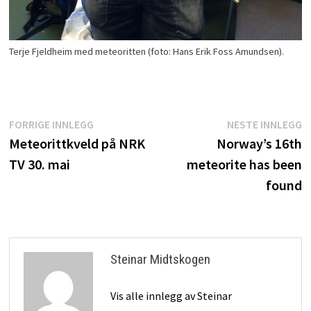
Terje Fjeldheim med meteoritten (foto: Hans Erik Foss Amundsen).
Innleggsnavigasjon
Forrige
N
FORRIGE INNLEGG
NESTE INNLEGG
innlegg:
i
Meteorittkveld på NRK
Norway’s 16th
TV 30. mai
meteorite has been
found
Steinar Midtskogen
Vis alle innlegg av Steinar