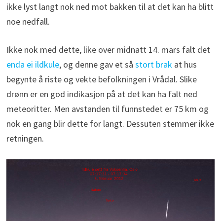
ikke lyst langt nok ned mot bakken til at det kan ha blitt
noe nedfall.
Ikke nok med dette, like over midnatt 14. mars falt det
enda ei ildkule
, og denne gav et så
stort brak
at hus
begynte å riste og vekte befolkningen i Vrådal. Slike
drønn er en god indikasjon på at det kan ha falt ned
meteoritter. Men avstanden til funnstedet er 75 km og
nok en gang blir dette for langt. Dessuten stemmer ikke
retningen.