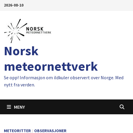
Gå
2026-08-10
til
innhold
Norsk
meteornettverk
Se opp! Informasjon om ildkuler observert over Norge. Med
nytt fra verden.
MENY
METEORITTER
/
OBSERVASJONER