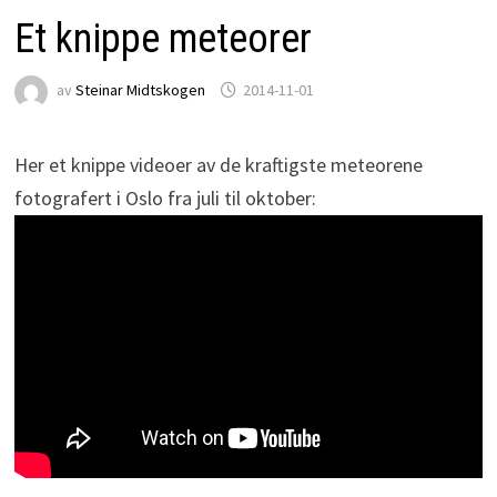
Et knippe meteorer
av
Steinar Midtskogen
2014-11-01
Her et knippe videoer av de kraftigste meteorene
fotografert i Oslo fra juli til oktober: