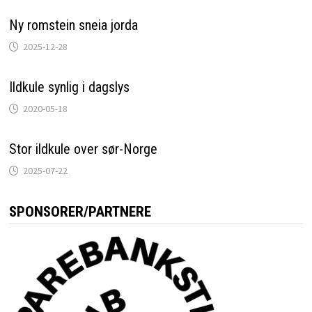
Ny romstein sneia jorda
2025-12-28
Ildkule synlig i dagslys
2020-05-18
Stor ildkule over sør-Norge
2025-07-22
SPONSORER/PARTNERE