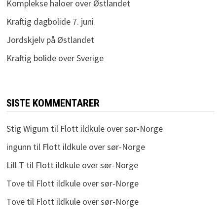
Komplekse haloer over Østlandet
Kraftig dagbolide 7. juni
Jordskjelv på Østlandet
Kraftig bolide over Sverige
SISTE KOMMENTARER
Stig Wigum
til
Flott ildkule over sør-Norge
ingunn
til
Flott ildkule over sør-Norge
Lill T
til
Flott ildkule over sør-Norge
Tove
til
Flott ildkule over sør-Norge
Tove
til
Flott ildkule over sør-Norge