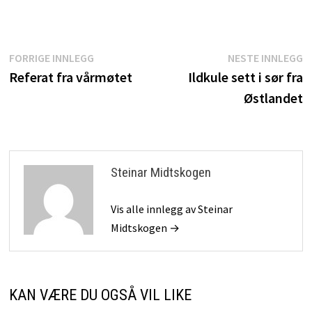
Innleggsnavigasjon
Forrige
N
FORRIGE INNLEGG
NESTE INNLEGG
innlegg:
i
Referat fra vårmøtet
Ildkule sett i sør fra
Østlandet
Steinar Midtskogen
Vis alle innlegg av Steinar
Midtskogen →
KAN VÆRE DU OGSÅ VIL LIKE