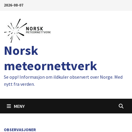
Gå
2026-08-07
til
innhold
Norsk
meteornettverk
Se opp! Informasjon om ildkuler observert over Norge. Med
nytt fra verden.
MENY
OBSERVASJONER