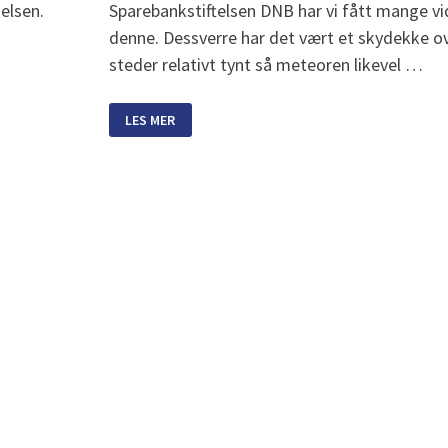
delsen.
Sparebankstiftelsen DNB har vi fått mange v
denne. Dessverre har det vært et skydekke ov
steder relativt tynt så meteoren likevel …
KRAFTIG
LES MER
METEOR
SETT
FRA
ØSTLANDET