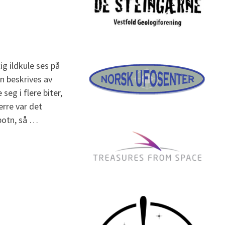
ig ildkule ses på
n beskrives av
eg i flere biter,
erre var det
botn, så …