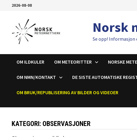
Gå
2026-08-08
til
innhold
Norsk 
Se opp! Informasjon 
OM ILDKULER
OM METEORITTER
NORSKE MET
OM NMN/KONTAKT
DE SISTE AUTOMATISKE REGIS
OM BRUK/REPUBLISERING AV BILDER OG VIDEOER
KATEGORI:
OBSERVASJONER