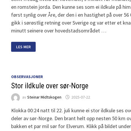
en romstein jorda. Den kunne ses som ei ildkule på hi
først synlig over Åre, der den i en hastighet på over 56
gikk i sørøstlig retning over Sverige og var etter et kn
minutt seinere over hovedstadsområdet …
ROMSTEIN
LES MER
STREIFA
JORDA
OBSERVASJONER
Stor ildkule over sør-Norge
av
Steinar Midtskogen
2025-07-22
Klokka 00:24 natt til 22. juli kunne ei stor ildkule ses o
deler av sør-Norge. Den brant helt opp nesten 50 km o
bakken et par mil sør for Elverum. Klikk på bildet under