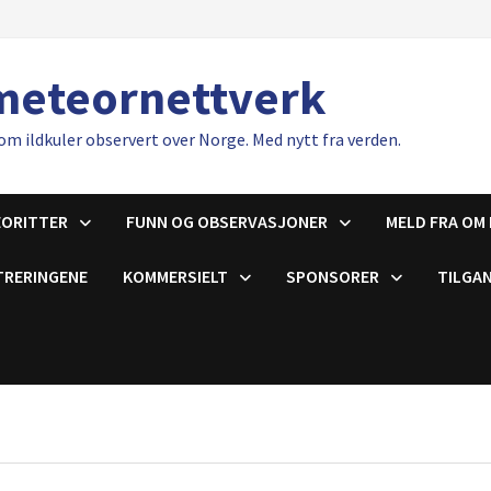
meteornettverk
om ildkuler observert over Norge. Med nytt fra verden.
EORITTER
FUNN OG OBSERVASJONER
MELD FRA OM 
TRERINGENE
KOMMERSIELT
SPONSORER
TILGAN