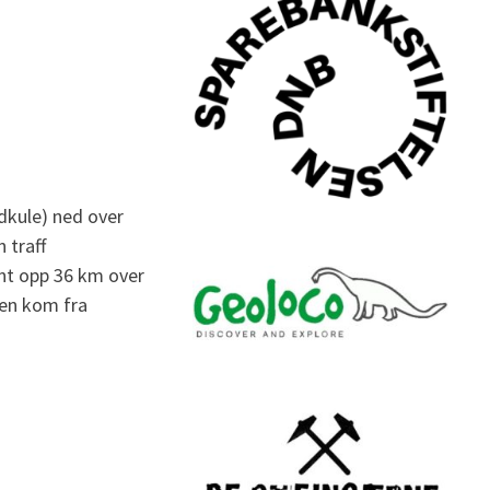
ldkule) ned over
 traff
nt opp 36 km over
den kom fra