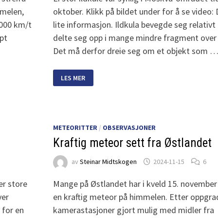
mmelen,
oktober. Klikk på bildet under for å se video: 
 000 km/t
lite informasjon. Ildkula bevegde seg relativ
apt
delte seg opp i mange mindre fragment over 
Det må derfor dreie seg om et objekt som 
KRAFTIG
LES MER
ILDKULE
OVER
MOSKVA-
OMRÅDET
METEORITTER
/
OBSERVASJONER
Kraftig meteor sett fra Østlandet
av
Steinar Midtskogen
2024-11-15
6
ver store
Mange på Østlandet har i kveld 15. november 
ver
en kraftig meteor på himmelen. Etter oppgrad
 for en
kamerastasjoner gjort mulig med midler fra