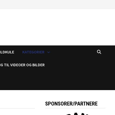
ILDKULE
KATEGORIER
G TIL VIDEOER OG BILDER
SPONSORER/PARTNERE