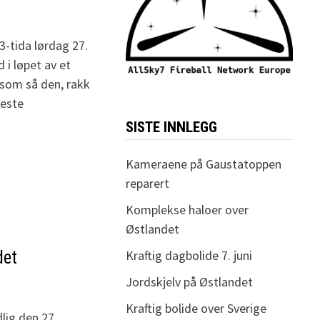
3-tida lørdag 27.
 i løpet av et
 som så den, rakk
leste
SISTE INNLEGG
Kameraene på Gaustatoppen
reparert
Komplekse haloer over
Østlandet
Kraftig dagbolide 7. juni
det
Jordskjelv på Østlandet
Kraftig bolide over Sverige
dlig den 27.