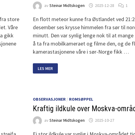
av
Steinar Midtskogen
2025-12-28
1
fra store
En flott meteor kunne fra Østlandet ved 21:2
det. Våre
desember ses krysse himmelen fra sør til nord
la gikk
minutt. Den var synlig lenge nok til at mange
sjonene
å ta fra mobilkameraet og filme den, og de f
kamerastasjonene våre i sør-Norge fikk …
NY
LES MER
ROMSTEIN
SNEIA
JORDA
OBSERVASJONER
/
ROMSØPPEL
Kraftig ildkule over Moskva-områ
av
Steinar Midtskogen
2025-10-27
 streifa
Ei stor ildkule var synlig i Moskva-området ti