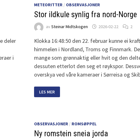
METEORITTER
/
OBSERVASJONER
Stor ildkule synlig fra nord-Norge
av
Steinar Midtskogen
2026-02-22
2
re deler
Klokka 16:48:50 den 22. februar kunne ei kraft
himmelen i Nordland, Troms og Finnmark. De
raer i
mange som grønnaktig eller hvit og den delte s
dessuten etterlot den seg et røykspor. Dessv
overskya ved våre kameraer i Sørreisa og Ski
STOR
LES MER
ILDKULE
SYNLIG
FRA
NORD-
NORGE
OBSERVASJONER
/
ROMSØPPEL
Ny romstein sneia jorda