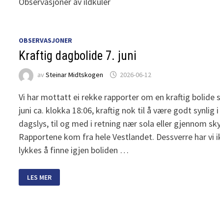
Observasjoner av ildkuler
OBSERVASJONER
Kraftig dagbolide 7. juni
av
Steinar Midtskogen
2026-06-12
Vi har mottatt ei rekke rapporter om en kraftig bolide s
juni ca. klokka 18:06, kraftig nok til å være godt synlig i 
dagslys, til og med i retning nær sola eller gjennom s
Rapportene kom fra hele Vestlandet. Dessverre har vi 
lykkes å finne igjen boliden …
KRAFTIG
LES MER
DAGBOLIDE
7.
JUNI