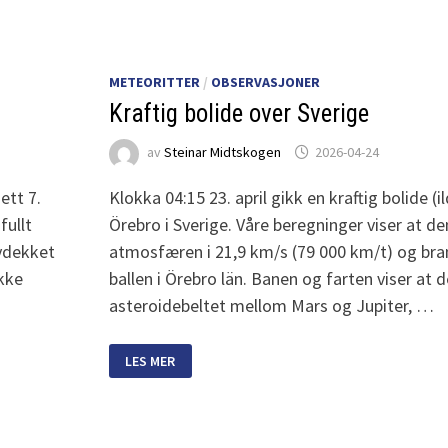
METEORITTER
/
OBSERVASJONER
Kraftig bolide over Sverige
av
Steinar Midtskogen
2026-04-24
ett 7.
Klokka 04:15 23. april gikk en kraftig bolide (i
fullt
Örebro i Sverige. Våre beregninger viser at den
kydekket
atmosfæren i 21,9 km/s (79 000 km/t) og bra
ikke
ballen i Örebro län. Banen og farten viser at 
asteroidebeltet mellom Mars og Jupiter, …
KRAFTIG
LES MER
BOLIDE
OVER
SVERIGE