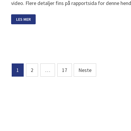
video. Flere detaljer fins på rapportsida for denne hen
STOR
LES MER
ILDKULE
OVER
SØR-
NORGE
Sidepaginering
1
2
…
17
Neste