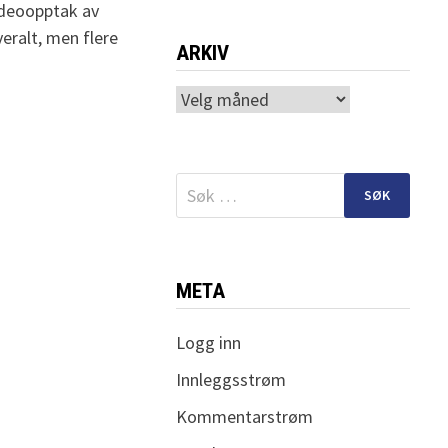
ideoopptak av
eralt, men flere
ARKIV
Arkiv
Søk
etter:
META
Logg inn
Innleggsstrøm
Kommentarstrøm