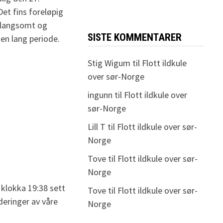
Det fins foreløpig
t langsomt og
SISTE KOMMENTARER
en lang periode.
…
Stig Wigum
til
Flott ildkule
over sør-Norge
ingunn
til
Flott ildkule over
sør-Norge
Lill T
til
Flott ildkule over sør-
Norge
Tove
til
Flott ildkule over sør-
Norge
klokka 19:38 sett
Tove
til
Flott ildkule over sør-
eringer av våre
Norge