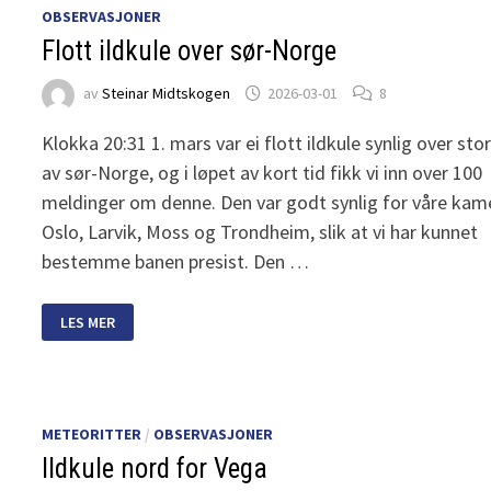
OBSERVASJONER
Flott ildkule over sør-Norge
av
Steinar Midtskogen
2026-03-01
8
Klokka 20:31 1. mars var ei flott ildkule synlig over sto
av sør-Norge, og i løpet av kort tid fikk vi inn over 100
meldinger om denne. Den var godt synlig for våre kame
Oslo, Larvik, Moss og Trondheim, slik at vi har kunnet
bestemme banen presist. Den …
FLOTT
LES MER
ILDKULE
OVER
SØR-
NORGE
METEORITTER
/
OBSERVASJONER
Ildkule nord for Vega