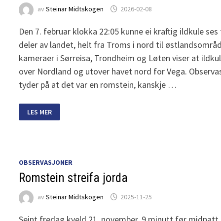
av
Steinar Midtskogen
2026-02-08
Den 7. februar klokka 22:05 kunne ei kraftig ildkule ses 
deler av landet, helt fra Troms i nord til østlandsområ
kameraer i Sørreisa, Trondheim og Løten viser at ildku
over Nordland og utover havet nord for Vega. Observa
tyder på at det var en romstein, kanskje …
ILDKULE
LES MER
NORD
FOR
VEGA
OBSERVASJONER
Romstein streifa jorda
av
Steinar Midtskogen
2025-11-25
Seint fredag kveld 21. november, 9 minutt før midnatt,