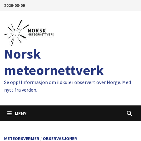
Gå
2026-08-09
til
innhold
Norsk
meteornettverk
Se opp! Informasjon om ildkuler observert over Norge. Med
nytt fra verden.
MENY
METEORSVERMER
/
OBSERVASJONER