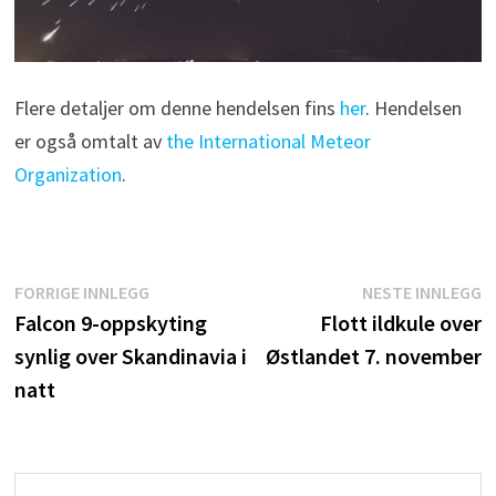
Flere detaljer om denne hendelsen fins
her
. Hendelsen
er også omtalt av
the International Meteor
Organization
.
Innleggsnavigasjon
Forrige
N
FORRIGE INNLEGG
NESTE INNLEGG
innlegg:
i
Falcon 9-oppskyting
Flott ildkule over
synlig over Skandinavia i
Østlandet 7. november
natt