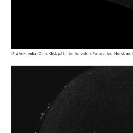
(Fra Voksenlia i Oslo. Klikk på bildet for video. Foto/video: Norsk m