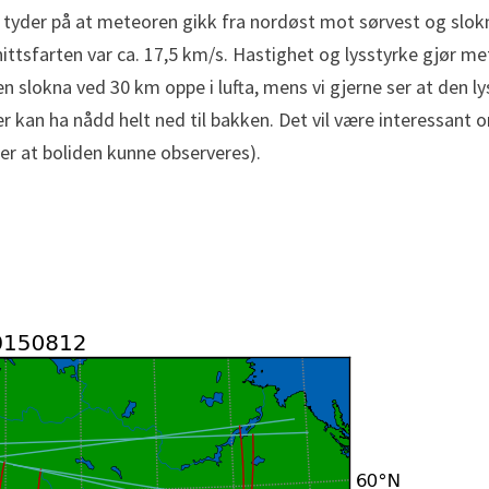
r tyder på at meteoren gikk fra nordøst mot sørvest og slok
ttsfarten var ca. 17,5 km/s. Hastighet og lysstyrke gjør m
lokna ved 30 km oppe i lufta, mens vi gjerne ser at den lyse
er kan ha nådd helt ned til bakken. Det vil være interessan
ter at boliden kunne observeres).