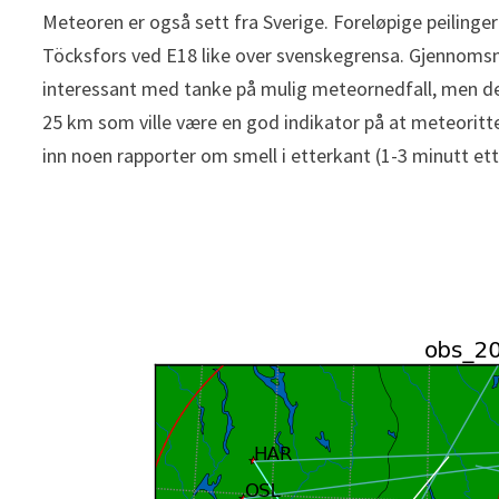
Meteoren er også sett fra Sverige. Foreløpige peilinge
Töcksfors ved E18 like over svenskegrensa. Gjennomsni
interessant med tanke på mulig meteornedfall, men den s
25 km som ville være en god indikator på at meteoritt
inn noen rapporter om smell i etterkant (1-3 minutt et