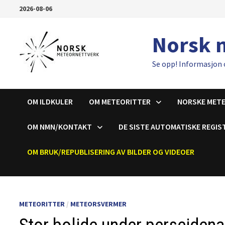
Gå
2026-08-06
til
innhold
Norsk 
Se opp! Informasjon 
OM ILDKULER
OM METEORITTER
NORSKE MET
OM NMN/KONTAKT
DE SISTE AUTOMATISKE REGIS
OM BRUK/REPUBLISERING AV BILDER OG VIDEOER
METEORITTER
/
METEORSVERMER