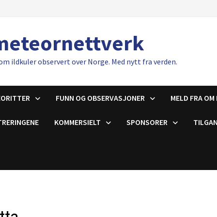
meteornettverk
om ildkuler observert over Norge. Med nytt fra verden.
EORITTER
FUNN OG OBSERVASJONER
MELD FRA OM 
TRERINGENE
KOMMERSIELT
SPONSORER
TILGAN