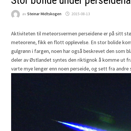
Stor bolide under perseidena
av
Steinar Midtskogen
2015-08-13
Aktiviteten til meteorsvermen perseidene er på sitt stø
meteorene, fikk en flott opplevelse. En stor bolide kom
gulgrønn i fargen, noen har også beskrevet den som blå 
deler av Østlandet syntes den riktignok å komme ut fr
varte mye lenger enn noen perseide, og sett fra andre s