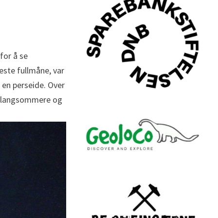
for å se
este fullmåne, var
e
en perseide. Over
kk langsommere og