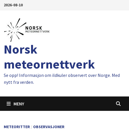
Gå
2026-08-10
til
innhold
Norsk
meteornettverk
Se opp! Informasjon om ildkuler observert over Norge. Med
nytt fra verden.
MENY
METEORITTER
/
OBSERVASJONER