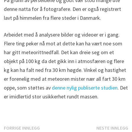
På grunn av perseidene og godt vær stod mange ute
denne natta for å fotografere. Den er også registrert
lavt på himmelen fra flere steder i Danmark.
Arbeidet med å analysere bilder og videoer er i gang.
Flere ting peker nå mot at dette kan ha vært noe som
har gitt meteorittnedfall. Det kan dreie seg om et
objekt på 100 kg da det gikk inn i atmosfæren og flere
kg kan ha falt ned fra 30 km høgde. Vinkel og hastighet
er forenelig med at meteoren mister nær all fart 30 km
oppe, som støttes av
denne nylig publiserte studien
. Det
er imidlertid stor usikkerhet rundt massen.
Innleggsnavigasjon
Forrige
N
FORRIGE INNLEGG
NESTE INNLEGG