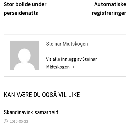
innlegg:
i
Stor bolide under
Automatiske
perseidenatta
registreringer
Steinar Midtskogen
Vis alle innlegg av Steinar
Midtskogen →
KAN VÆRE DU OGSÅ VIL LIKE
Skandinavisk samarbeid
2015-05-22