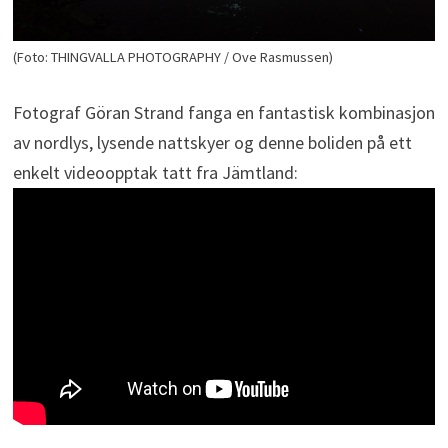
(Foto: THINGVALLA PHOTOGRAPHY / Ove Rasmussen)
Fotograf Göran Strand fanga en fantastisk kombinasjon
av nordlys, lysende nattskyer og denne boliden på ett
enkelt videoopptak tatt fra Jämtland: