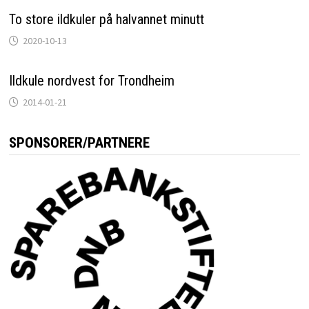
To store ildkuler på halvannet minutt
2020-10-13
Ildkule nordvest for Trondheim
2014-01-21
SPONSORER/PARTNERE