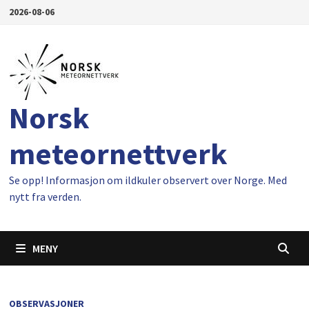
Gå
2026-08-06
til
innhold
Norsk
meteornettverk
Se opp! Informasjon om ildkuler observert over Norge. Med
nytt fra verden.
MENY
OBSERVASJONER