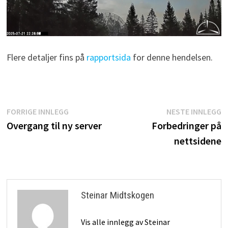
Flere detaljer fins på
rapportsida
for denne hendelsen.
Innleggsnavigasjon
Forrige
N
FORRIGE INNLEGG
NESTE INNLEGG
innlegg:
i
Overgang til ny server
Forbedringer på
nettsidene
Steinar Midtskogen
Vis alle innlegg av Steinar