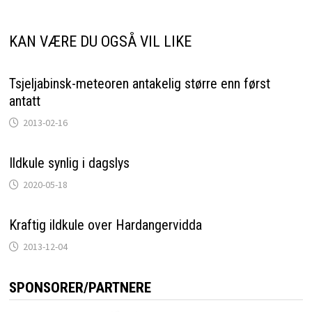
KAN VÆRE DU OGSÅ VIL LIKE
Tsjeljabinsk-meteoren antakelig større enn først
antatt
2013-02-16
Ildkule synlig i dagslys
2020-05-18
Kraftig ildkule over Hardangervidda
2013-12-04
SPONSORER/PARTNERE