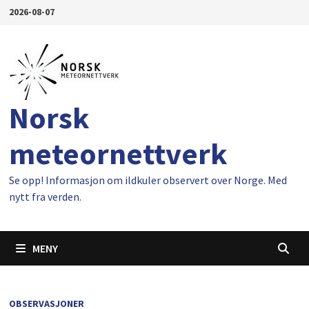
Gå
2026-08-07
til
innhold
Norsk
meteornettverk
Se opp! Informasjon om ildkuler observert over Norge. Med
nytt fra verden.
MENY
OBSERVASJONER