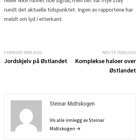
heller ikke funnet noe signal, men det var mye støy
rundt det aktuelle tidspunktet. Ingen av rapportene har
meldt om lyd i etterkant.
Innleggsnavigasjon
Forrige
N
FORRIGE INNLEGG
NESTE INNLEGG
innlegg:
i
Jordskjelv på Østlandet
Komplekse haloer over
Østlandet
Steinar Midtskogen
Vis alle innlegg av Steinar
Midtskogen →