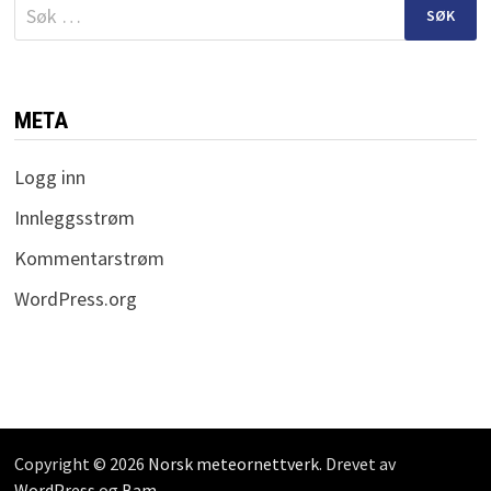
Søk
etter:
META
Logg inn
Innleggsstrøm
Kommentarstrøm
WordPress.org
Copyright © 2026
Norsk meteornettverk
. Drevet av
WordPress
og
Bam
.