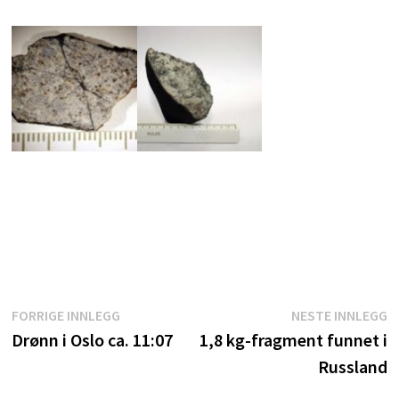
Innleggsnavigasjon
Forrige
N
FORRIGE INNLEGG
NESTE INNLEGG
innlegg:
i
Drønn i Oslo ca. 11:07
1,8 kg-fragment funnet i
Russland