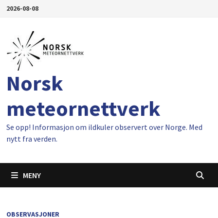
Gå
2026-08-08
til
innhold
Norsk
meteornettverk
Se opp! Informasjon om ildkuler observert over Norge. Med
nytt fra verden.
MENY
OBSERVASJONER