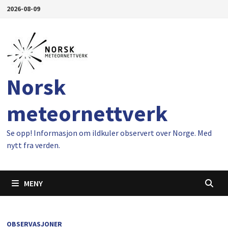
Gå
2026-08-09
til
innhold
Norsk
meteornettverk
Se opp! Informasjon om ildkuler observert over Norge. Med
nytt fra verden.
MENY
OBSERVASJONER