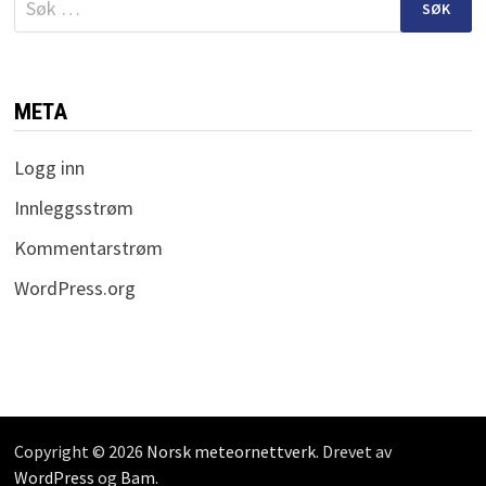
etter:
META
Logg inn
Innleggsstrøm
Kommentarstrøm
WordPress.org
Copyright © 2026
Norsk meteornettverk
. Drevet av
WordPress
og
Bam
.