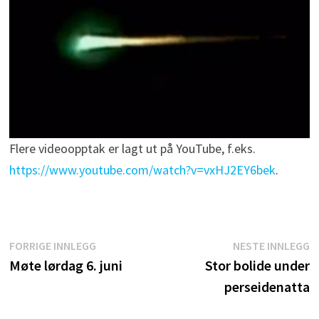
Flere videoopptak er lagt ut på YouTube, f.eks.
https://www.youtube.com/watch?v=vxHJ2EY6bek
.
Innleggsnavigasjon
Forrige
N
FORRIGE INNLEGG
NESTE INNLEGG
innlegg:
i
Møte lørdag 6. juni
Stor bolide under
perseidenatta