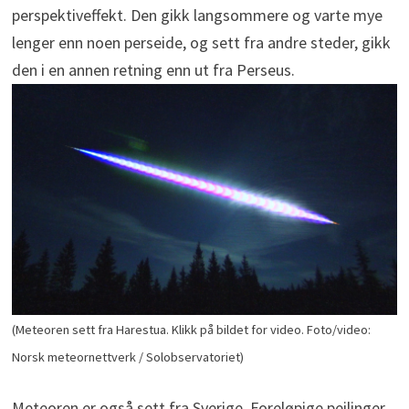
perspektiveffekt. Den gikk langsommere og varte mye
lenger enn noen perseide, og sett fra andre steder, gikk
den i en annen retning enn ut fra Perseus.
(Meteoren sett fra Harestua. Klikk på bildet for video. Foto/video:
Norsk meteornettverk / Solobservatoriet)
Meteoren er også sett fra Sverige. Foreløpige peilinger