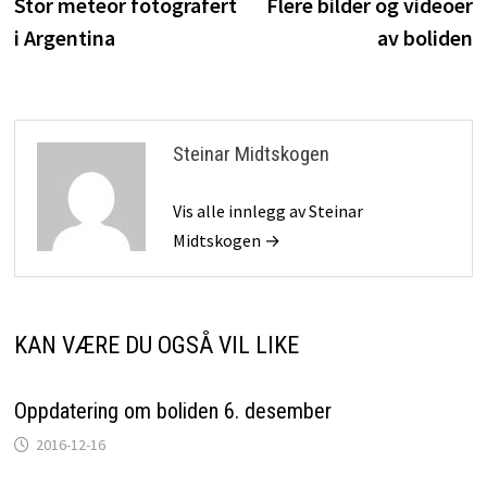
innlegg:
i
Stor meteor fotografert
Flere bilder og videoer
i Argentina
av boliden
Steinar Midtskogen
Vis alle innlegg av Steinar
Midtskogen →
KAN VÆRE DU OGSÅ VIL LIKE
Oppdatering om boliden 6. desember
2016-12-16