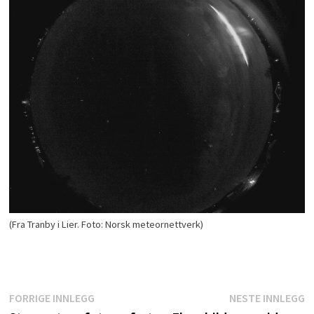
(Fra Tranby i Lier. Foto: Norsk meteornettverk)
Innleggsnavigasjon
Forrige
N
FORRIGE INNLEGG
NESTE INNLEGG