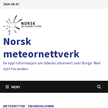
Gå
2026-08-07
til
innhold
Norsk
meteornettverk
Se opp! Informasjon om ildkuler observert over Norge. Med
nytt fra verden.
MENY
METEORITTER
/
OBSERVASJONER