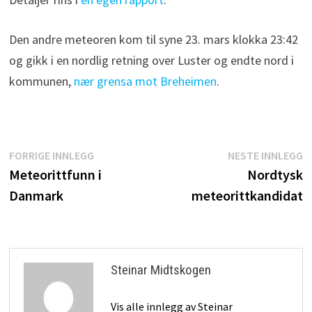
Den andre meteoren kom til syne 23. mars klokka 23:42
og gikk i en nordlig retning over Luster og endte nord i
kommunen,
nær grensa mot Breheimen
.
Innleggsnavigasjon
Forrige
N
FORRIGE INNLEGG
NESTE INNLEGG
innlegg:
i
Meteorittfunn i
Nordtysk
Danmark
meteorittkandidat
Steinar Midtskogen
Vis alle innlegg av Steinar