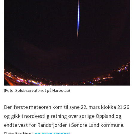
(Foto: Solobservatoriet på Harestua)
Den første meteoren kom til syne 22. mars klokka 21:26
og gikk i nordvestlig retning over sørlige Oppland og
endte vest for Randsfjorden i Søndre Land kommune.
Detaljer fins i
en egen rapport
.