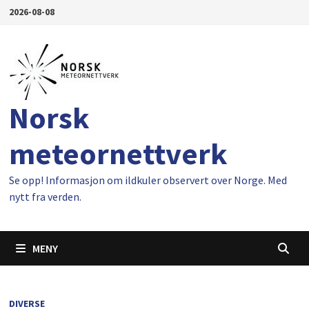
Gå
2026-08-08
til
innhold
Norsk
meteornettverk
Se opp! Informasjon om ildkuler observert over Norge. Med
nytt fra verden.
MENY
DIVERSE