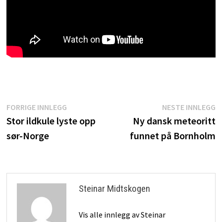
Innleggsnavigasjon
Forrige
N
FORRIGE INNLEGG
NESTE INNLEGG
innlegg:
i
Stor ildkule lyste opp
Ny dansk meteoritt
sør-Norge
funnet på Bornholm
Steinar Midtskogen
Vis alle innlegg av Steinar