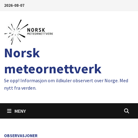
Gå
2026-08-07
til
innhold
Norsk
meteornettverk
Se opp! Informasjon om ildkuler observert over Norge. Med
nytt fra verden.
MENY
OBSERVASJONER