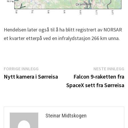
Hendelsen later også til å ha blitt registrert av NORSAR
et kvarter etterpå ved en infralydstasjon 266 km unna.
Innleggsnavigasjon
Forrige
N
FORRIGE INNLEGG
NESTE INNLEGG
innlegg:
i
Nytt kamera i Sørreisa
Falcon 9-raketten fra
SpaceX sett fra Sørreisa
Steinar Midtskogen