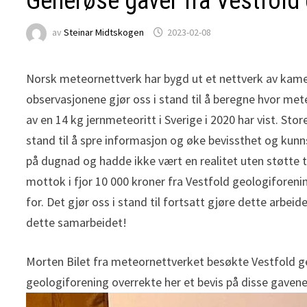
Generøse gaver fra Vestfold
av
Steinar Midtskogen
2023-02-08
Norsk meteornettverk har bygd ut et nettverk av kam
observasjonene gjør oss i stand til å beregne hvor met
av en 14 kg jernmeteoritt i Sverige i 2020 har vist. 
stand til å spre informasjon og øke bevissthet og kun
på dugnad og hadde ikke vært en realitet uten støtte 
mottok i fjor 10 000 kroner fra Vestfold geologiforenin
for. Det gjør oss i stand til fortsatt gjøre dette arbe
dette samarbeidet!
Morten Bilet fra meteornettverket besøkte Vestfold ge
geologiforening overrekte her et bevis på disse gavene