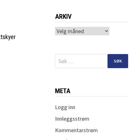
ARKIV
Arkiv
tskyer
Søk
etter:
META
Logg inn
Innleggsstrøm
Kommentarstrøm