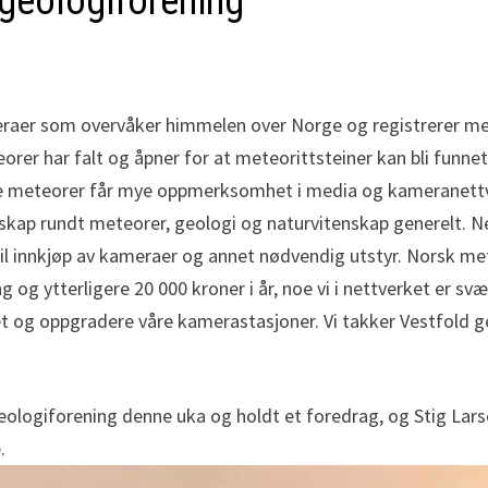
 geologiforening
eraer som overvåker himmelen over Norge og registrerer me
eorer har falt og åpner for at meteorittsteiner kan bli funn
Store meteorer får mye oppmerksomhet i media og kameranettv
nskap rundt meteorer, geologi og naturvitenskap generelt. N
til innkjøp av kameraer og annet nødvendig utstyr. Norsk m
g og ytterligere 20 000 kroner i år, noe vi i nettverket er s
idet og oppgradere våre kamerastasjoner. Vi takker Vestfold 
ologiforening denne uka og holdt et foredrag, og Stig Lars
.