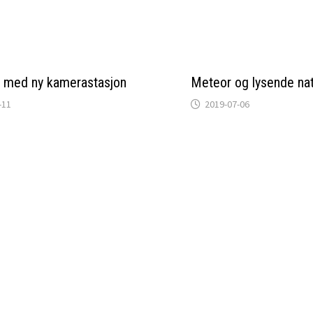
ff med ny kamerastasjon
Meteor og lysende nat
-11
2019-07-06