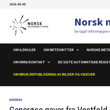
Gå
2026-08-08
til
innhold
Norsk 
Se opp! Informasjon 
OM ILDKULER
OM METEORITTER
NORSKE MET
OM NMN/KONTAKT
DE SISTE AUTOMATISKE REGIS
OM BRUK/REPUBLISERING AV BILDER OG VIDEOER
DIVERSE