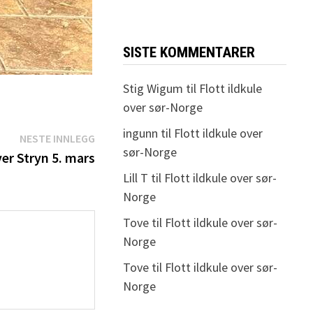
SISTE KOMMENTARER
Stig Wigum
til
Flott ildkule
over sør-Norge
ingunn
til
Flott ildkule over
Neste
NESTE INNLEGG
sør-Norge
innlegg:
er Stryn 5. mars
Lill T
til
Flott ildkule over sør-
Norge
Tove
til
Flott ildkule over sør-
Norge
Tove
til
Flott ildkule over sør-
Norge