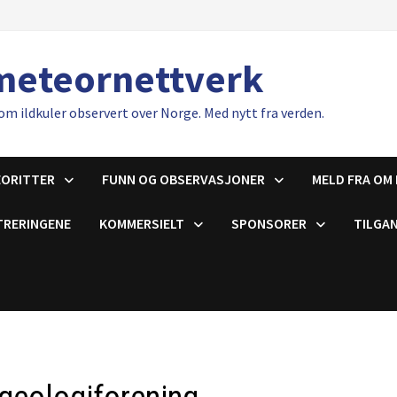
meteornettverk
om ildkuler observert over Norge. Med nytt fra verden.
EORITTER
FUNN OG OBSERVASJONER
MELD FRA OM 
TRERINGENE
KOMMERSIELT
SPONSORER
TILGAN