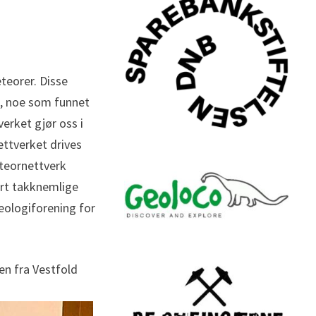
teorer. Disse
et, noe som funnet
erket gjør oss i
ettverket drives
eteornettverk
vært takknemlige
geologiforening for
en fra Vestfold