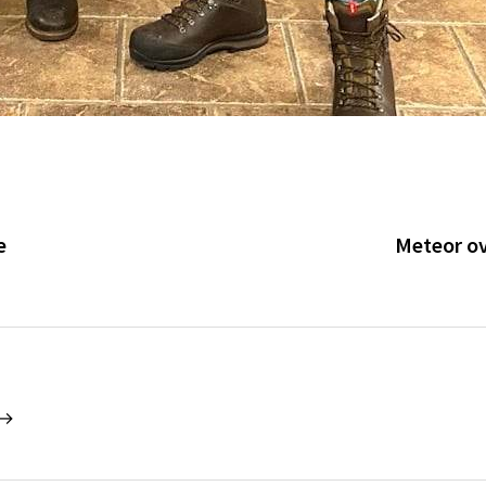
e
Meteor ov
 →