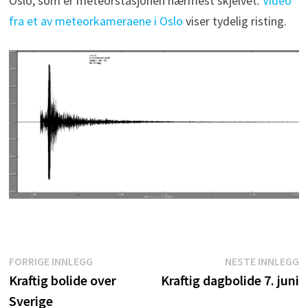
Oslo, som er meteorstasjonen nærmest skjelvet.
Video
fra et av meteorkameraene i Oslo
viser tydelig risting.
Innleggsnavigasjon
Forrige
N
FORRIGE INNLEGG
NESTE INNLEGG
innlegg:
i
Kraftig bolide over
Kraftig dagbolide 7. juni
Sverige