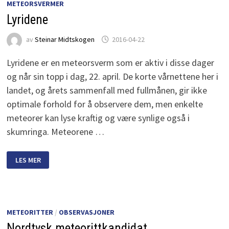
METEORSVERMER
Lyridene
av
Steinar Midtskogen
2016-04-22
Lyridene er en meteorsverm som er aktiv i disse dager
og når sin topp i dag, 22. april. De korte vårnettene her i
landet, og årets sammenfall med fullmånen, gir ikke
optimale forhold for å observere dem, men enkelte
meteorer kan lyse kraftig og være synlige også i
skumringa. Meteorene …
LYRIDENE
LES MER
METEORITTER
/
OBSERVASJONER
Nordtysk meteorittkandidat