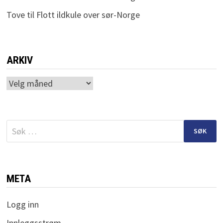
Tove
til
Flott ildkule over sør-Norge
ARKIV
Arkiv
Søk
etter:
META
Logg inn
Innleggsstrøm