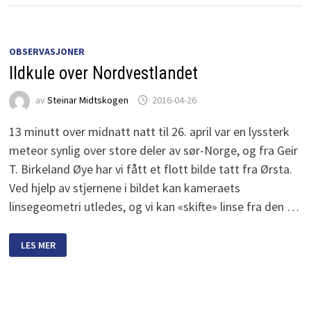
OBSERVASJONER
Ildkule over Nordvestlandet
av
Steinar Midtskogen
2016-04-26
13 minutt over midnatt natt til 26. april var en lyssterk
meteor synlig over store deler av sør-Norge, og fra Geir
T. Birkeland Øye har vi fått et flott bilde tatt fra Ørsta.
Ved hjelp av stjernene i bildet kan kameraets
linsegeometri utledes, og vi kan «skifte» linse fra den …
ILDKULE
LES MER
OVER
NORDVESTLANDET