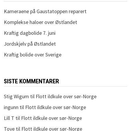
Kameraene på Gaustatoppen reparert
Komplekse haloer over Østlandet
Kraftig dagbolide 7. juni
Jordskjelv på Østlandet
Kraftig bolide over Sverige
SISTE KOMMENTARER
Stig Wigum
til
Flott ildkule over sør-Norge
ingunn
til
Flott ildkule over sør-Norge
Lill T
til
Flott ildkule over sør-Norge
Tove
til
Flott ildkule over sør-Norge