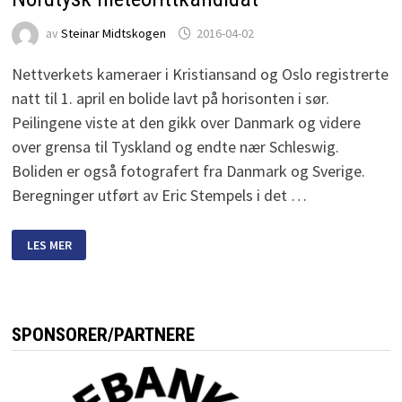
av
Steinar Midtskogen
2016-04-02
Nettverkets kameraer i Kristiansand og Oslo registrerte
natt til 1. april en bolide lavt på horisonten i sør.
Peilingene viste at den gikk over Danmark og videre
over grensa til Tyskland og endte nær Schleswig.
Boliden er også fotografert fra Danmark og Sverige.
Beregninger utført av Eric Stempels i det …
NORDTYSK
LES MER
METEORITTKANDIDAT
SPONSORER/PARTNERE