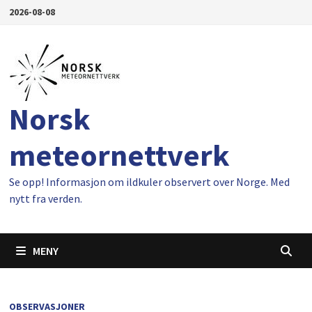
Gå
2026-08-08
til
innhold
Norsk
meteornettverk
Se opp! Informasjon om ildkuler observert over Norge. Med
nytt fra verden.
MENY
OBSERVASJONER