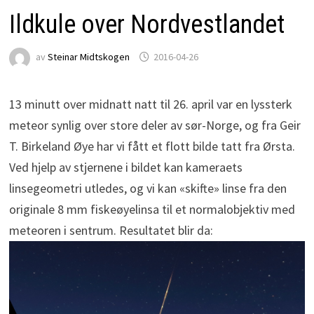
Ildkule over Nordvestlandet
av
Steinar Midtskogen
2016-04-26
13 minutt over midnatt natt til 26. april var en lyssterk
meteor synlig over store deler av sør-Norge, og fra Geir
T. Birkeland Øye har vi fått et flott bilde tatt fra Ørsta.
Ved hjelp av stjernene i bildet kan kameraets
linsegeometri utledes, og vi kan «skifte» linse fra den
originale 8 mm fiskeøyelinsa til et normalobjektiv med
meteoren i sentrum. Resultatet blir da: