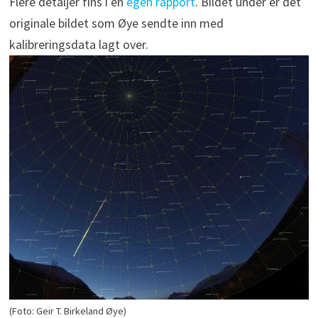
Flere detaljer fins i en
egen rapport
. Bildet under er det
originale bildet som Øye sendte inn med
kalibreringsdata lagt over.
(Foto: Geir T. Birkeland Øye)