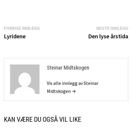
Innleggsnavigasjon
Forrige
N
FORRIGE INNLEGG
NESTE INNLEGG
innlegg:
i
Lyridene
Den lyse årstida
Steinar Midtskogen
Vis alle innlegg av Steinar
Midtskogen →
KAN VÆRE DU OGSÅ VIL LIKE