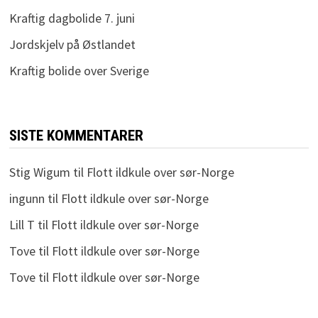
Kraftig dagbolide 7. juni
Jordskjelv på Østlandet
Kraftig bolide over Sverige
SISTE KOMMENTARER
Stig Wigum
til
Flott ildkule over sør-Norge
ingunn
til
Flott ildkule over sør-Norge
Lill T
til
Flott ildkule over sør-Norge
Tove
til
Flott ildkule over sør-Norge
Tove
til
Flott ildkule over sør-Norge