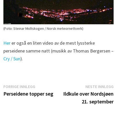
(Foto: Steinar Midtskogen / Norsk meteornettverk)
Her
er også en liten video av de mest lyssterke
perseidene samme natt (musikk av Thomas Bergersen –
Cry / Sun
).
Innleggsnavigasjon
Forrige
N
FORRIGE INNLEGG
NESTE INNLEGG
innlegg:
i
Perseidene topper seg
Ildkule over Nordsjøen
21. september