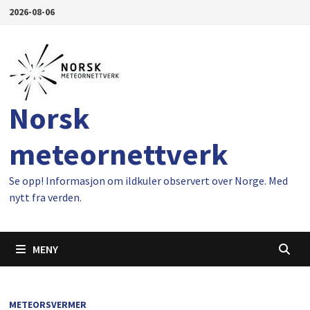
Gå
2026-08-06
til
innhold
Norsk
meteornettverk
Se opp! Informasjon om ildkuler observert over Norge. Med
nytt fra verden.
MENY
METEORSVERMER