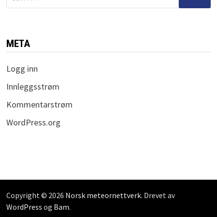
etter:
META
Logg inn
Innleggsstrøm
Kommentarstrøm
WordPress.org
Copyright © 2026
Norsk meteornettverk
. Drevet av
WordPress
og
Bam
.