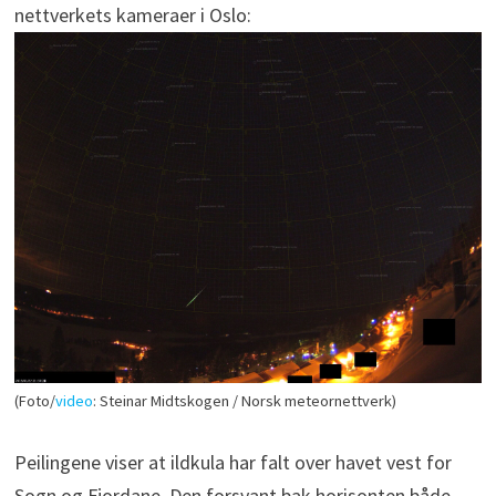
nettverkets kameraer i Oslo:
(Foto/
video
: Steinar Midtskogen / Norsk meteornettverk)
Peilingene viser at ildkula har falt over havet vest for
Sogn og Fjordane. Den forsvant bak horisonten både