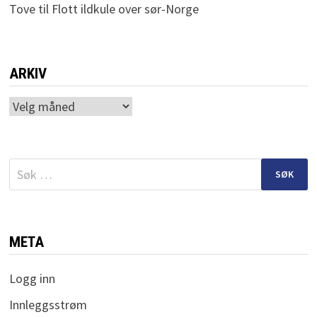
Tove
til
Flott ildkule over sør-Norge
ARKIV
Arkiv
Søk
etter:
META
Logg inn
Innleggsstrøm