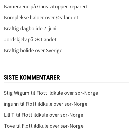
Kameraene på Gaustatoppen reparert
Komplekse haloer over Østlandet
Kraftig dagbolide 7. juni
Jordskjelv på Østlandet
Kraftig bolide over Sverige
SISTE KOMMENTARER
Stig Wigum
til
Flott ildkule over sør-Norge
ingunn
til
Flott ildkule over sør-Norge
Lill T
til
Flott ildkule over sør-Norge
Tove
til
Flott ildkule over sør-Norge