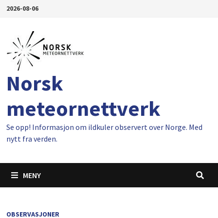
Gå
2026-08-06
til
innhold
Norsk
meteornettverk
Se opp! Informasjon om ildkuler observert over Norge. Med
nytt fra verden.
MENY
OBSERVASJONER