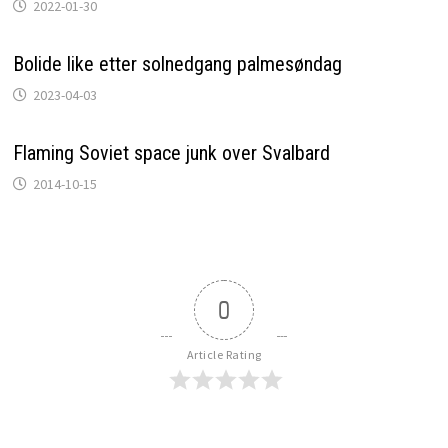
2022-01-30
Bolide like etter solnedgang palmesøndag
2023-04-03
Flaming Soviet space junk over Svalbard
2014-10-15
0
Article Rating