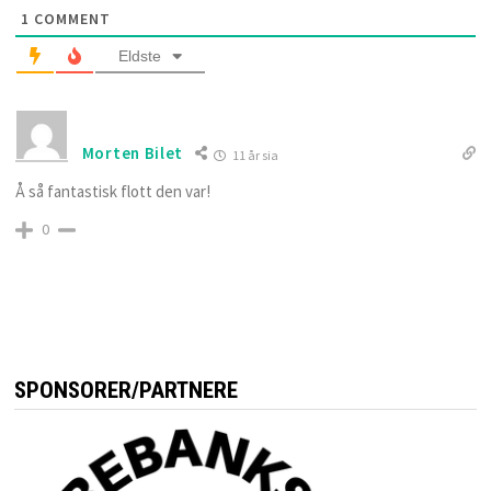
1
COMMENT
Eldste
Morten Bilet
11 år sia
Å så fantastisk flott den var!
0
SPONSORER/PARTNERE