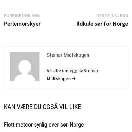
Innleggsnavigasjon
Forrige
N
FORRIGE INNLEGG
NESTE INNLEGG
innlegg:
i
Perlemorskyer
Ildkule sør for Norge
Steinar Midtskogen
Vis alle innlegg av Steinar
Midtskogen →
KAN VÆRE DU OGSÅ VIL LIKE
Flott meteor synlig over sør-Norge